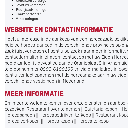
Contacten verzorgen;
Taxaties verrichten;
Bedrijfsadviseringen;
Zoekopdrachten;
Verzekeringen.
WEBSITE EN CONTACTINFORMATIE
Heeft u interesse in de
aankoop
van een horecazaak, bekijkt
huidige
horeca-aanbod
in de verschillende provincies op on
zaak juist verkopen of bent u op zoek naar meer informatie, 
contactformulier
in of neem contact op met uw Eigen Horec
hoofdkantoor is gevestigd aan de Oranjeplaat 8 in Arnemuid
telefoonnummer
0900-6100100
en via e-mailadres
info@e
kunt u contact opnemen met de horecamakelaar in uw eigen 
verschillende
vestigingen
in Nederland.
MEER INFORMATIE
Om meer te weten te komen over onze diensten en aanbod k
bezoeken:
Restaurant over te nemen
||
Cafetaria kopen
||
Ho
Horecapanden
||
Horecabedrijven-te-koop
||
Restaurant kop
Horeca verkopen
||
Horeca kopen
||
Horeca te koop