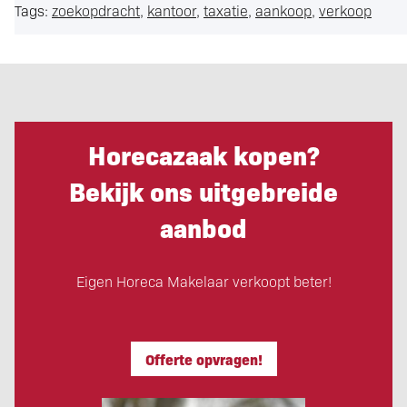
Tags:
zoekopdracht
,
kantoor
,
taxatie
,
aankoop
,
verkoop
Horecazaak kopen?
Bekijk ons uitgebreide
aanbod
Eigen Horeca Makelaar verkoopt beter!
Offerte opvragen!