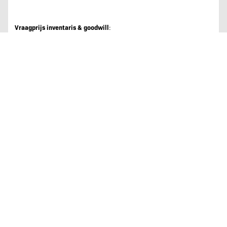
Vraagprijs inventaris & goodwill
:
Op aanvraag
Huurprijs pand
:
1.750,00 per maand
Koopprijs pand
:
Niet van toepassing
DAGEXPLOITATIE
VERHUURD
Overijssel
♡