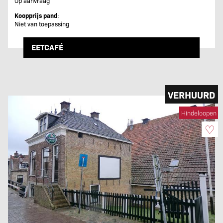
Op aanvraag
Koopprijs pand
:
Niet van toepassing
EETCAFÉ
VERHUURD
Hindeloopen
♡