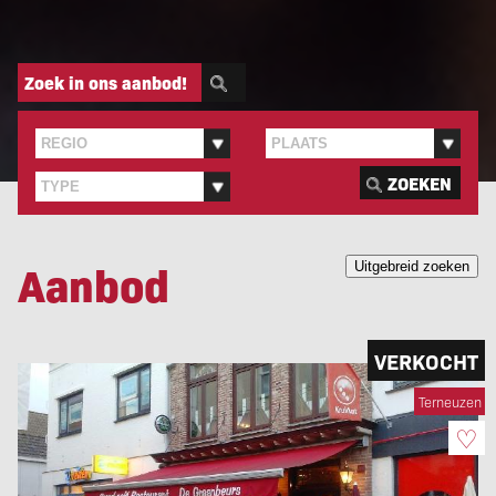
Zoek in ons aanbod!
ZOEKEN
Aanbod
VERKOCHT
Terneuzen
♡