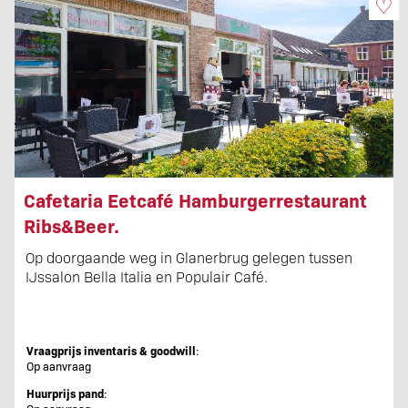
♡
Cafetaria Eetcafé Hamburgerrestaurant
Ribs&Beer.
Op doorgaande weg in Glanerbrug gelegen tussen
IJssalon Bella Italia en Populair Café.
Vraagprijs inventaris & goodwill
:
Op aanvraag
Huurprijs pand
: