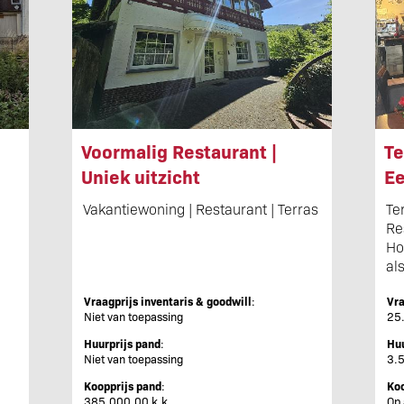
Voormalig Restaurant |
Te
Uniek uitzicht
Ee
Bo
Vakantiewoning | Restaurant | Terras
Te
He
Re
Ho
al
al
b
bo
me
Vraagprijs inventaris & goodwill
:
Vra
hu
Niet van toepassing
25
ma
€2
Huurprijs pand
:
Huu
Niet van toepassing
3.
Koopprijs pand
:
Koo
385.000,00 k.k.
Op