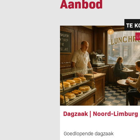
Aanbod
TE K
L
Dagzaak | Noord-Limburg
Goedlopende dagzaak