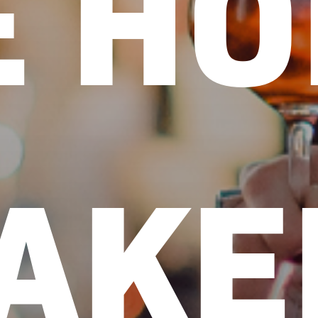
E H
AKE