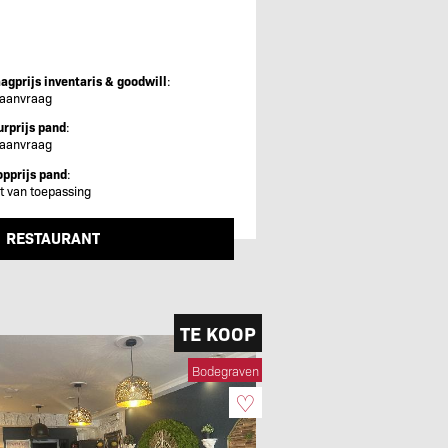
agprijs inventaris & goodwill
:
 aanvraag
rprijs pand
:
 aanvraag
pprijs pand
:
t van toepassing
RESTAURANT
TE KOOP
Bodegraven
♡