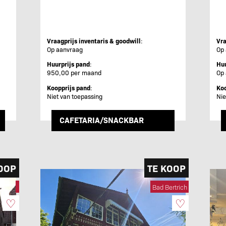
Vraagprijs inventaris & goodwill
:
Vra
Op aanvraag
Op
Huurprijs pand
:
Huu
950,00 per maand
Op
Koopprijs pand
:
Koo
Niet van toepassing
Nie
CAFETARIA/SNACKBAR
OOP
TE KOOP
Bad Bertrich
♡
♡