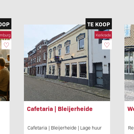
OOP
TE KOOP
imburg
Kerkrade
♡
♡
Cafetaria | Bleijerheide
Wo
Cafetaria | Bleijerheide | Lage huur
Re