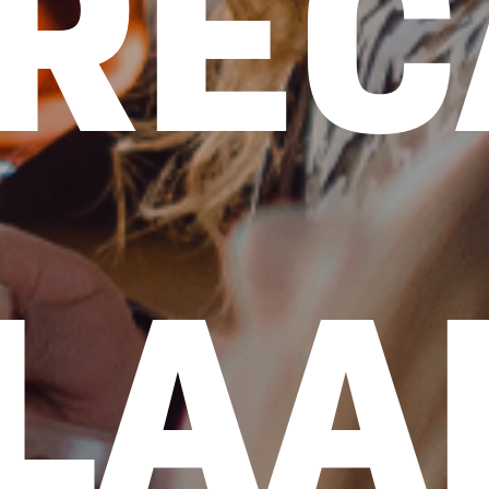
OREC
LAA