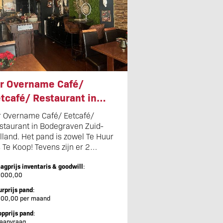
r Overname Café/
tcafé/ Restaurant in
degraven Zuid-Holland.
r Overname Café/ Eetcafé/
t pand is zowel Te Huur
staurant in Bodegraven Zuid-
lland. Het pand is zowel Te Huur
s Te Koop! Tevens zijn er 2
s Te Koop! Tevens zijn er 2
ovenwoningen aanwezig
venwoningen aanwezig met een
t een huuropbrengst van
agprijs inventaris & goodwill
:
uropbrengst van €2.O00,00 per
.000,00
and.
.O00,00 per maand.
rprijs pand
:
500,00 per maand
pprijs pand
:
 aanvraag