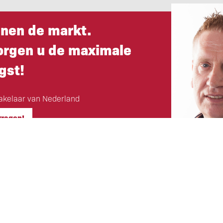
nnen de markt.
orgen u de maximale
gst!
kelaar van Nederland
vragen!
Hoofdkantoor