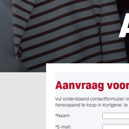
Aanvraag voor
Vul onderstaand contactformulier i
horecapand te koop in Kortgene.
te
*
Naam:
*
E-mail: