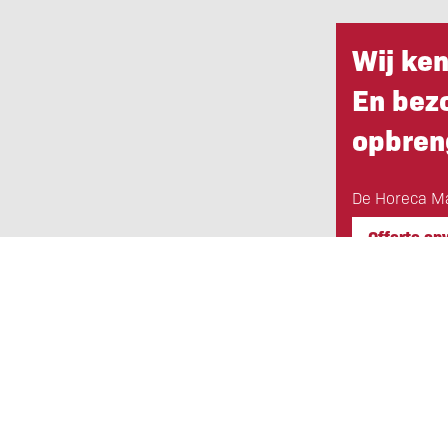
Wij ke
En bez
opbren
De Horeca Ma
Offerte op
Eigen Horeca Makelaar