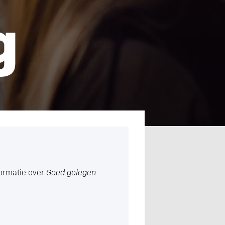
g
formatie over
Goed gelegen