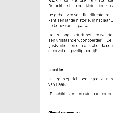
Baak is een pittoresk dorp in de G
Bronckhorst, op een kleine tien km
De gebouwen van dit grillrestaura
kent een lange historie. In het jaar
de bouw van dit pand.
Hedendaags betreft het een tweeta
een vrijstaande woonboerderij.
De 
gastvrijheid en een uitstekende ser
sfeervol en gezellig bedrijf!
Locatie:
-Gelegen op zichtlocatie (ca.6000m²
van Baak.
-Beschikt over een ruim parkeerter
Object gegevens: