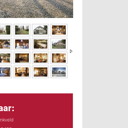
ar:
nkveld