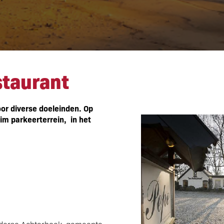
staurant
staurant
or diverse doeleinden. Op
uim parkeerterrein,
in het