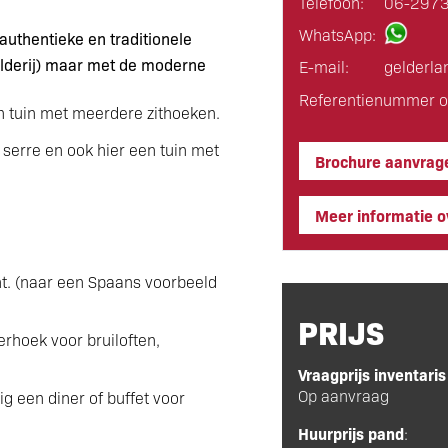
Telefoon:
06-297
WhatsApp:
authentieke en traditionele
derij) maar met de moderne
E-mail:
gelderla
Referentienummer o
en tuin met meerdere zithoeken.
n serre en ook hier een tuin met
Brochure aanvrag
Meer informatie ov
nt. (naar een Spaans voorbeeld
PRIJS
erhoek voor bruiloften,
Vraagprijs inventaris
Op aanvraag
ig een diner of buffet
voor
Huurprijs pand
: