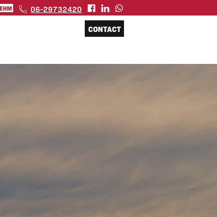
06-29732420
 EHM
CONTACT