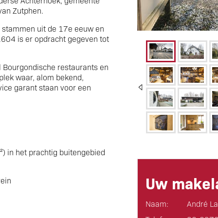
elderse Achterhoek, gemeente
 van Zutphen.
nt stammen uit de 17e eeuw en
 1604 is er opdracht gegeven tot
l
Bourgondisch
e restaurants en
plek waar, alom bekend,
vice garant staan voor een
) in het prachtig buitengebied
Uw makela
rein
Naam:
André La