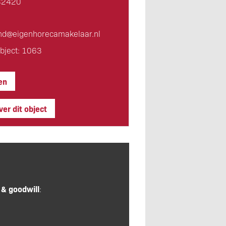
32420
nd@eigen­horeca­makelaar.nl
bject: 1063
en
er dit object
 & goodwill
: