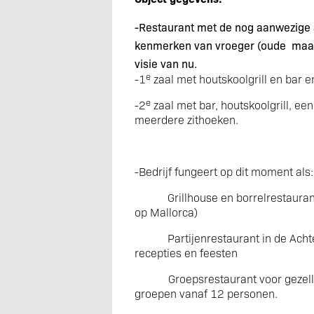
-Restaurant met de nog aanwezige
kenmerken van vroeger (oude
maal
visie van nu.
e
-1
zaal met houtskoolgrill en bar 
e
-2
zaal met bar, houtskoolgrill, ee
meerdere zithoeken.
-Bedrijf fungeert op dit moment als:
Grillhouse en borrelrestaura
op Mallorca)
Partijenrestaurant in de Acht
recepties en feesten
G
roepsrestaurant
voor gezell
groepen vanaf 12 personen.