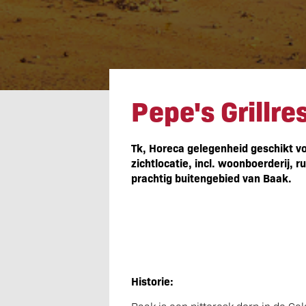
Pepe's Grillre
Pepe's Grillre
Tk, Horeca gelegenheid geschikt vo
zichtlocatie, incl. woonboerderij, r
prachtig buitengebied van Baak.
Historie: