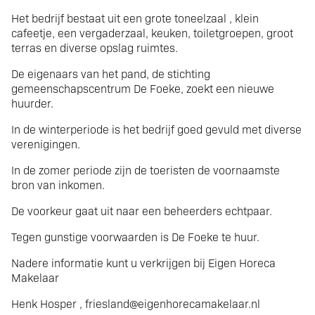
gemeenschapscentrum
Het bedrijf bestaat uit een grote toneelzaal , klein
aan de elfstedentocht
cafeetje, een vergaderzaal, keuken, toiletgroepen, groot
terras en diverse opslag ruimtes.
route VERHUURD
De eigenaars van het pand, de stichting
gemeenschapscentrum De Foeke, zoekt een nieuwe
huurder.
In de winterperiode is het bedrijf goed gevuld met diverse
verenigingen.
In de zomer periode zijn de toeristen de voornaamste
bron van inkomen.
De voorkeur gaat uit naar een beheerders echtpaar.
Tegen gunstige voorwaarden is De Foeke te huur.
Nadere informatie kunt u verkrijgen bij Eigen Horeca
Makelaar
Henk Hosper , friesland@eigenhorecamakelaar.nl