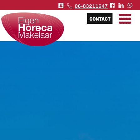
06-83211647
CONTACT