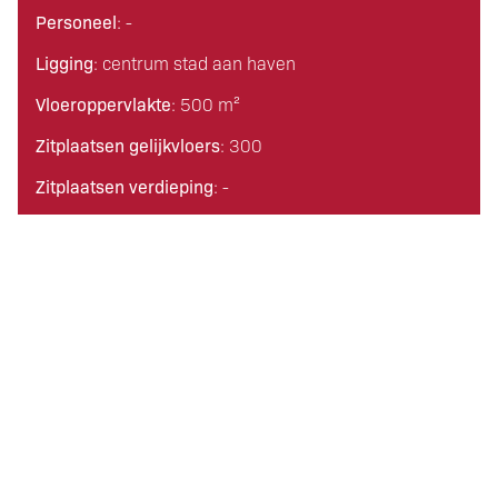
Personeel
: -
Ligging
: centrum stad aan haven
Vloeroppervlakte
: 500 m²
Zitplaatsen gelijkvloers
: 300
Zitplaatsen verdieping
: -
Zitplaatsen terras
: 100
Woonruimte
: nee
Parkeermogelijkheden
: nabij
Overeenkomst(en) brouwerij
: nee
Overeenkomst(en) speelautomaten
: nee
Overeenkomst(en) leveranciers
: nee
Omzetindicatie
: Op aanvraag