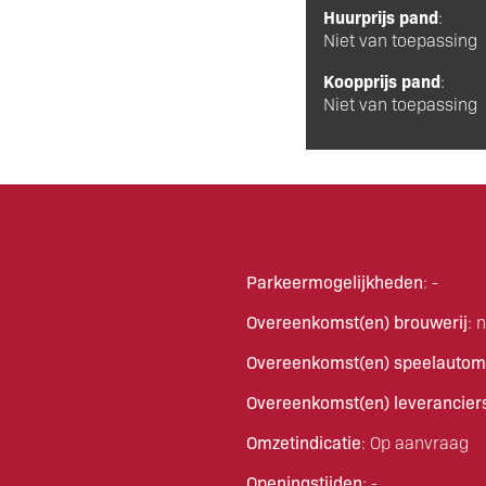
Huurprijs pand
:
Niet van toepassing
Koopprijs pand
:
Niet van toepassing
Parkeermogelijkheden
: -
Overeenkomst(en) brouwerij
: 
Overeenkomst(en) speelautom
Overeenkomst(en) leverancier
Omzetindicatie
: Op aanvraag
Openingstijden
: -