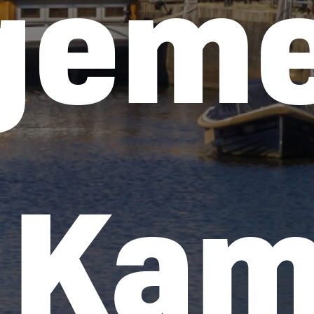
geme
Kam