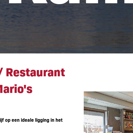
/ Restaurant / feestzaal 
/ Restaurant
Mario's
f op een ideale ligging in het