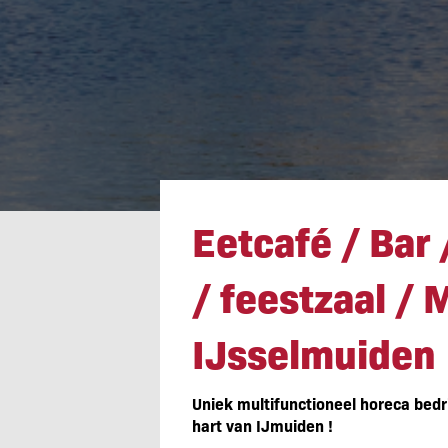
Eetcafé / Bar 
Eetcafé / Bar 
IJsselmuiden
/ feestzaal / 
IJsselmuiden
Uniek multifunctioneel horeca bedrij
hart van IJmuiden !