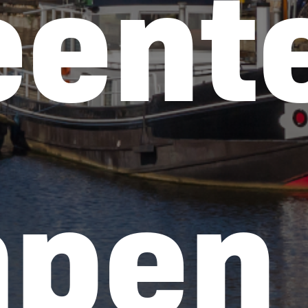
ent
pen