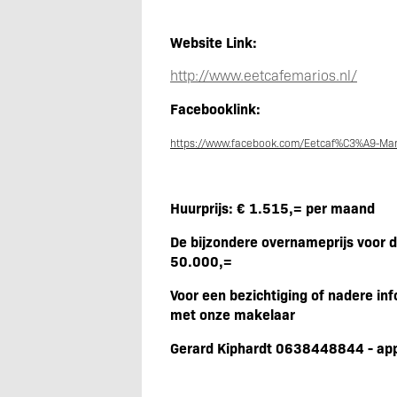
Website Link:
http://www.eetcafemarios.nl/
Facebooklink:
https://www.facebook.com/Eetcaf%C3%A9-Mar
Huurprijs: € 1.515,= per maand
De bijzondere overnameprijs voor d
50.000,=
Voor een bezichtiging of nadere in
met onze makelaar
Gerard Kiphardt 0638448844 - appe