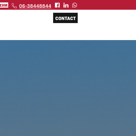
06-38448844
 EHM
CONTACT