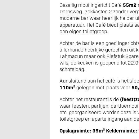
55m2
Gezellig mooi ingericht Café
Dorpsweg. Gokkasten 2 zonder verpli
moderne bar waar heerlijk helder ui
apparatuur. Het Café biedt plaats 
een eigen toiletgroep.
Achter de bar is een goed ingerich
allerhande heerlijke gerechten uit
Lahmacun maar ook Biefstuk Sparer
wils, de keuken is geopend tot 22.
schoteldag.
Aansluitend aan het café is het sfee
110m²
50
gelegen met plaats voor
(feest)
Achter het restaurant is de
waar feesten, partijen, darttoernooi
etc. georganiseerd worden deze is 
toiletgroep en aparte ingang aan de
Opslagruimte: 35m² Kelderruimte: