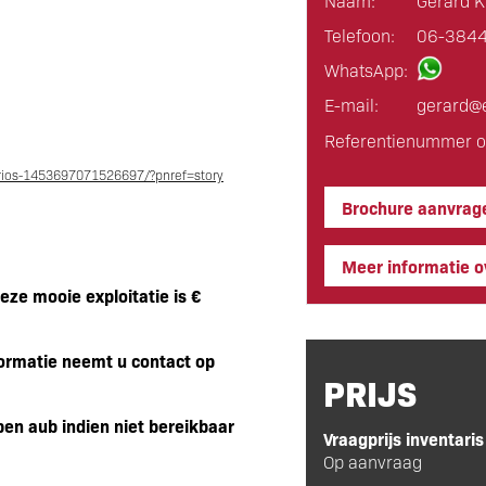
Naam:
Gerard K
Telefoon:
06-384
WhatsApp:
E-mail:
gerard@e
Referentienummer o
ios-1453697071526697/?pnref=story
Brochure aanvrag
Meer informatie ov
eze mooie exploitatie is €
formatie neemt u contact op
PRIJS
n aub indien niet bereikbaar
Vraagprijs inventaris
Op aanvraag