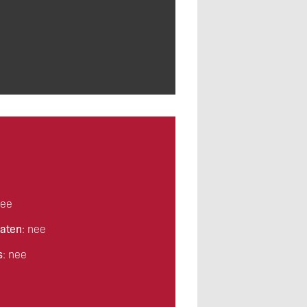
nee
aten
: nee
s
: nee