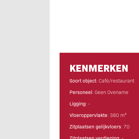
KENMERKEN
Soort object
: Café/restaurant
Personeel
: Geen Ovename
Ligging
: -
Vloeroppervlakte
: 380 m²
Zitplaatsen gelijkvloers
: 70
Zitplaatsen verdieping
: -