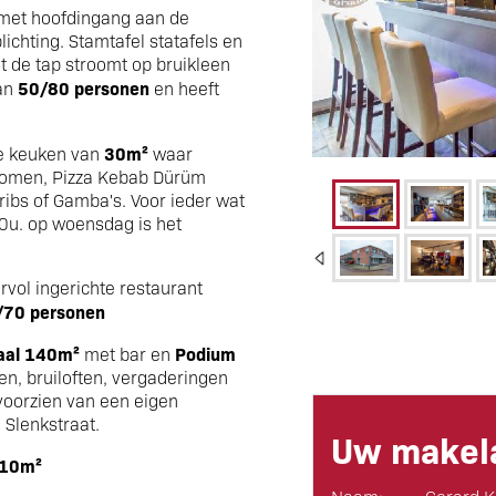
met hoofdingang aan de
chting. Stamtafel statafels en
t de tap stroomt op bruikleen
50/80 personen
aan
en heeft
30m²
te keuken van
waar
 komen, Pizza Kebab Dürüm
ibs of Gamba's. Voor ieder wat
00u. op woensdag is het
rvol ingerichte restaurant
/70 personen
zaal 140m²
Podium
met bar en
en, bruiloften, vergaderingen
voorzien van een eigen
 Slenkstraat.
Uw makela
 10m²