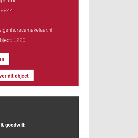
iphardt
48844
igen­horeca­makelaar.nl
bject: 1220
en
er dit object
 & goodwill
: