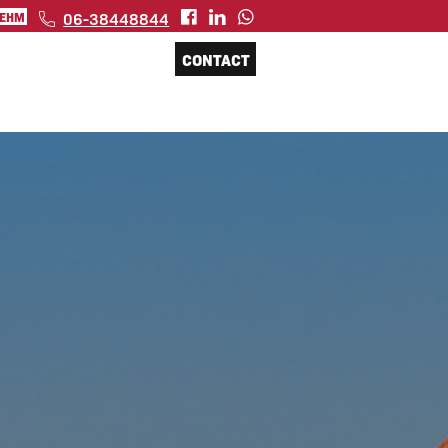
06-38448844
 EHM
CONTACT