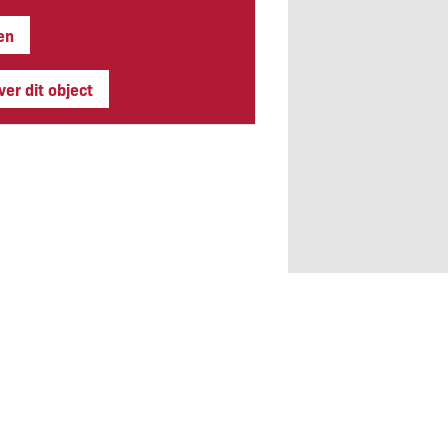
en
er dit object