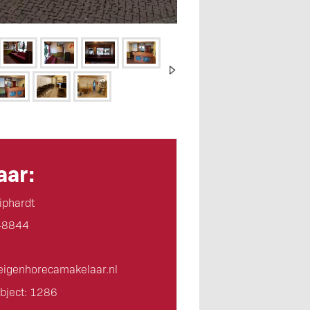
ar:
iphardt
48844
igen­horeca­makelaar.nl
bject: 1286