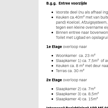
B.g.g. Entree voorzijde
Voorste deel (nu als afhaal in
Keuken ca.40m² met van buite
pand) Koelcel, Afzuigsystee
tegen een kleine overname ei
Binnen entree naar bovenwon
Toilet met Ligbad en opslagr
1e Etage
overloop naar
Woonkamer ca. 23 m²
Slaapkamer 1) ca. 7,5m² of an
Keuken ca. 8 m² met deur naar
Terras ca. 30 m²
2e Etage
overloop naar
Slaapkamer 2) ca. 7m²
Slaapkamer 3) ca. 8,5m²
Slaapkamer 4) ca. 15m²
Interesse? Bezichtiging? APP ME 