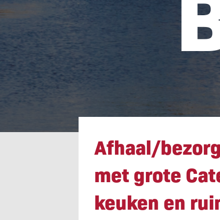
B
Afhaal/bezorg
Afhaal/bezorg
en ruime bove
met grote Cat
keuken en ru