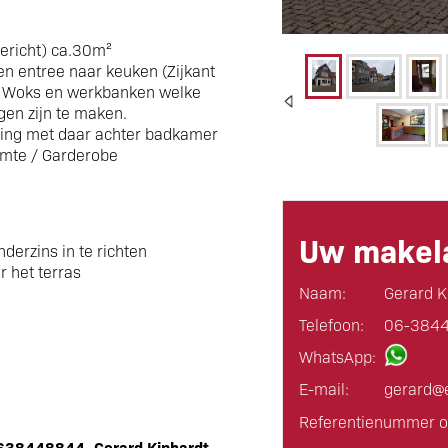
gericht) ca.30m²
n entree naar keuken (Zijkant
m, Woks en werkbanken welke
gen zijn te maken.
ing met daar achter badkamer
uimte / Garderobe
Uw makela
derzins in te richten
 het terras
Naam:
Gerard K
Telefoon:
06-384
WhatsApp:
E-mail:
gerard@e
Referentienummer o
0638448844, Gerard Kiphardt