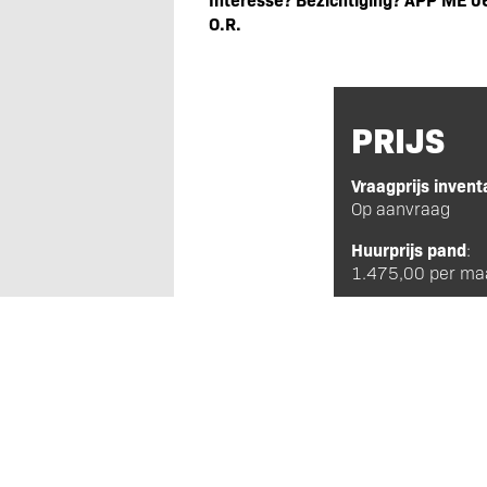
O.R.
PRIJS
Vraagprijs invent
Op aanvraag
Huurprijs pand
:
1.475,00 per m
Koopprijs pand
:
Niet van toepass
KENMERKEN