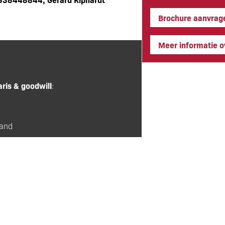
Brochure aanvrag
Meer informatie ov
aris & goodwill
:
aand
ing