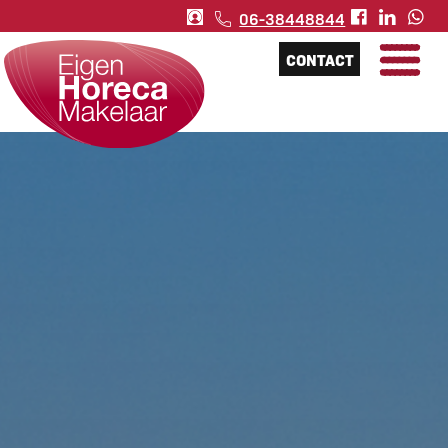
06-38448844
CONTACT