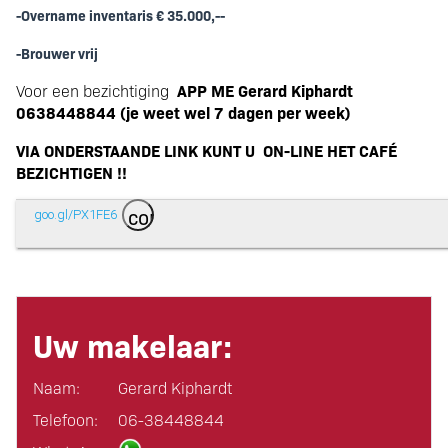
-Overname inventaris € 35.000,--
-Brouwer vrij
APP ME Gerard Kiphardt
Voor een bezichtiging
0638448844 (je weet wel 7 dagen per week)
VIA ONDERSTAANDE LINK KUNT U ON-LINE HET CAFÉ
BEZICHTIGEN !!
content_copy
goo.gl/PX1FE6
Uw makelaar:
Naam:
Gerard Kiphardt
Telefoon:
06-38448844