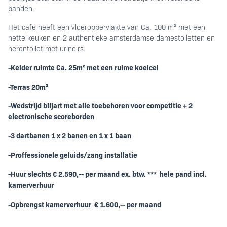
kamerverhuur
panden.
Het café heeft een vloeroppervlakte van Ca. 100 m² met een
nette keuken en 2 authentieke amsterdamse damestoiletten en
herentoilet met urinoirs.
-Kelder ruimte Ca. 25m² met een ruime koelcel
-T
erras 20m²
-
Wedstrijd biljart met alle toebehoren voor competitie + 2
electronische scoreborden
-3 dartbanen 1 x 2 banen en 1 x 1 baan
-Proffessionele geluids/zang installatie
-
Huur slechts € 2.590,-- per maand ex. btw. *** hele pand incl.
kamerverhuur
-Opbrengst kamerverhuur € 1.600,-- per maand