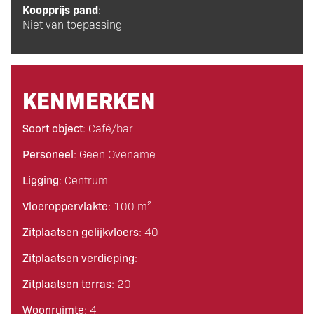
Koopprijs pand
:
Niet van toepassing
KENMERKEN
Soort object
: Café/bar
Personeel
: Geen Ovename
Ligging
: Centrum
Vloeroppervlakte
: 100 m²
Zitplaatsen gelijkvloers
: 40
Zitplaatsen verdieping
: -
Zitplaatsen terras
: 20
Woonruimte
: 4