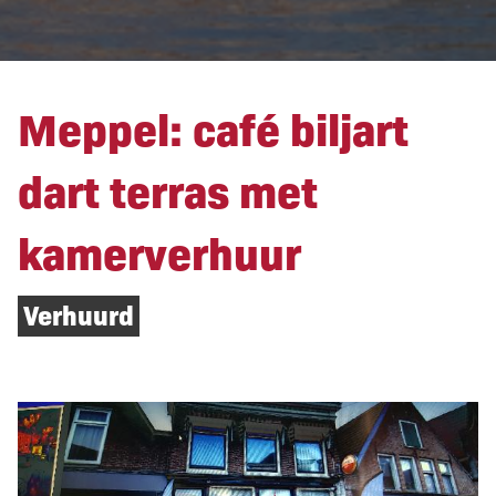
Meppel: café biljart
dart terras met
kamerverhuur
Verhuurd