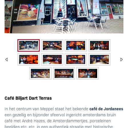
Meppel: café biljart
Café Biljart Dart Terras
café de
Jordanees
In het centrum van Meppel staat het bekende
dart terras met
een g
ezellig en bijzonder sfeervol ingericht amsterdams bruin
café met André Hazes, de Amsterdammertjes, porceleinen
beeldjes etc. etc. in een authentiek straatje met historische