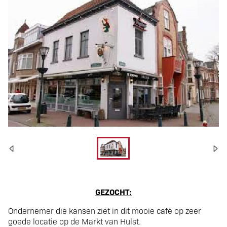
Café te huur op de
GEZOCHT:
Ondernemer die kansen ziet in dit mooie café op zeer
goede locatie op de Markt van Hulst.