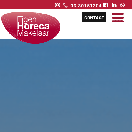
06-30151304
CONTACT