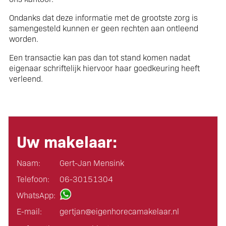
Ondanks dat deze informatie met de grootste zorg is
samengesteld kunnen er geen rechten aan ontleend
worden.
Een transactie kan pas dan tot stand komen nadat
eigenaar schriftelijk hiervoor haar goedkeuring heeft
verleend.
Uw makelaar:
Naam:
Gert-Jan Mensink
Telefoon:
06-30151304
WhatsApp:
E-mail:
gertjan@eigen­horeca­makelaar.nl