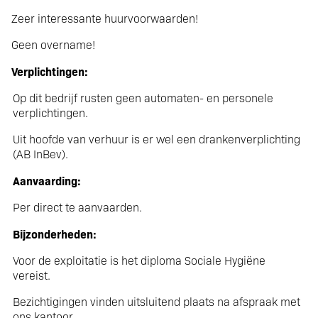
Markt van Hulst,
Zeer interessante huurvoorwaarden!
Informeer naar de
Geen overname!
interessante
Verplichtingen:
Op dit bedrijf rusten geen automaten- en personele
voorwaarden.
verplichtingen.
Uit hoofde van verhuur is er wel een drankenverplichting
(AB InBev).
Aanvaarding:
Per direct te aanvaarden.
Bijzonderheden:
Voor de exploitatie is het diploma Sociale Hygiëne
vereist.
Bezichtigingen vinden uitsluitend plaats na afspraak met
ons kantoor.