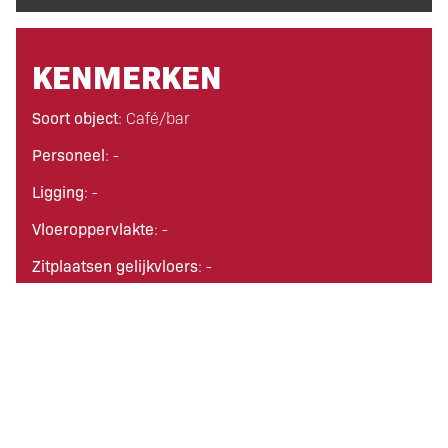
KENMERKEN
Soort object
: Café/bar
Personeel
: -
Ligging
: -
Vloeroppervlakte
: -
Zitplaatsen gelijkvloers
: -
Zitplaatsen verdieping
: -
Zitplaatsen terras
: -
Woonruimte
: nee
Parkeermogelijkheden
: Veel parkeerplaatsen voor