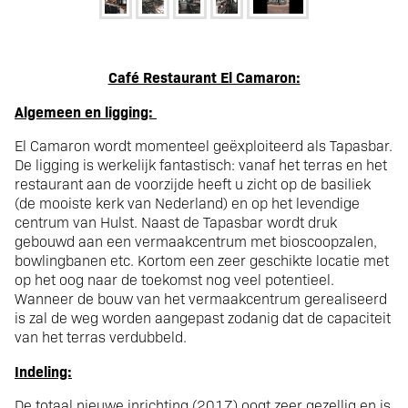
Zeer gewilde locatie in
Café Restaurant El Camaron:
Algemeen en ligging:
het centrum van
El Camaron wordt momenteel geëxploiteerd als Tapasbar.
De ligging is werkelijk fantastisch: vanaf het terras en het
vestigstad Hulst.
restaurant aan de voorzijde heeft u zicht op de basiliek
(de mooiste kerk van Nederland) en op het levendige
centrum van Hulst. Naast de Tapasbar wordt druk
Nieuwe inventaris.
gebouwd aan een vermaakcentrum met bioscoopzalen,
bowlingbanen etc. Kortom een zeer geschikte locatie met
op het oog naar de toekomst nog veel potentieel.
Wanneer de bouw van het vermaakcentrum gerealiseerd
is zal de weg worden aangepast zodanig dat de capaciteit
van het terras verdubbeld.
Indeling:
De totaal nieuwe inrichting (2017) oogt zeer gezellig en is