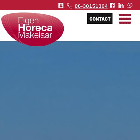
06-30151304
CONTACT