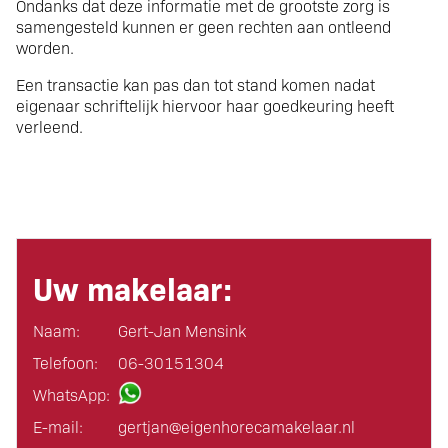
Ondanks dat deze informatie met de grootste zorg is
samengesteld kunnen er geen rechten aan ontleend
worden.
Een transactie kan pas dan tot stand komen nadat
eigenaar schriftelijk hiervoor haar goedkeuring heeft
verleend.
Uw makelaar:
Naam:
Gert-Jan Mensink
Telefoon:
06-30151304
WhatsApp:
E-mail:
gertjan@eigen­horeca­makelaar.nl