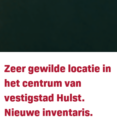
Zeer gewilde locatie in
het centrum van
vestigstad Hulst.
Nieuwe inventaris.