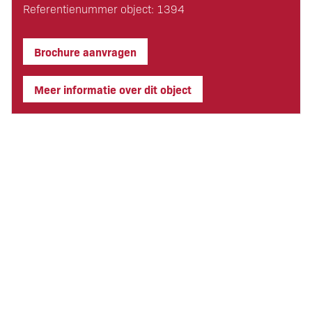
Referentienummer object: 1394
Brochure aanvragen
Meer informatie over dit object
PRIJS
Vraagprijs inventaris & goodwill
:
Op aanvraag
Huurprijs pand
:
Op aanvraag
Koopprijs pand
:
Niet van toepassing