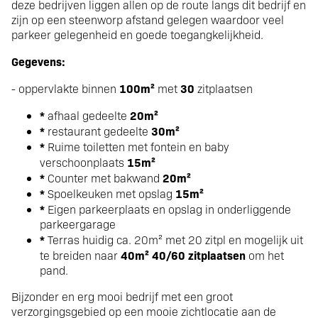
deze bedrijven liggen allen op de route langs dit bedrijf en
zijn op een steenworp afstand gelegen waardoor veel
parkeer gelegenheid en goede toegangkelijkheid.
Gegevens:
100m²
30
- oppervlakte binnen
met
zitplaatsen
*
20m²
afhaal gedeelte
*
30m²
restaurant gedeelte
*
Ruime toiletten met fontein en baby
15m²
verschoonplaats
*
20m²
Counter met bakwand
*
15m²
Spoelkeuken met opslag
*
Eigen parkeerplaats en opslag in onderliggende
parkeergarage
*
Terras huidig ca. 20m² met 20 zitpl en mogelijk uit
40m² 40/60 zitplaatsen
te breiden naar
om het
pand.
Bijzonder en erg mooi bedrijf met een groot
verzorgingsgebied op een mooie zichtlocatie aan de