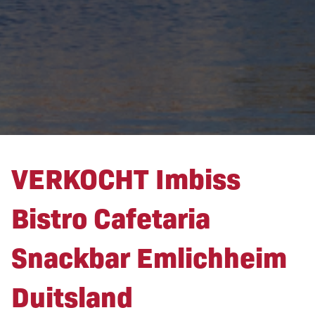
VERKOCHT Imbiss
Bistro Cafetaria
Snackbar Emlichheim
Duitsland