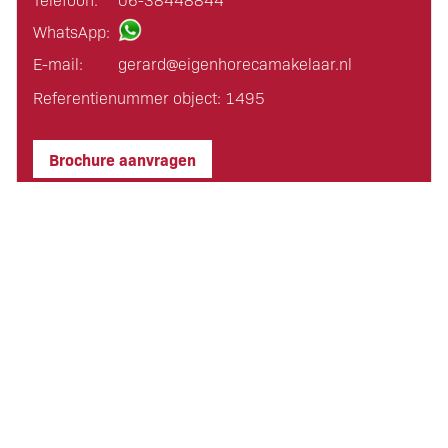
WhatsApp:
E-mail:
gerard@eigen­horeca­makelaar.nl
Referentienummer object: 1495
Brochure aanvragen
Meer informatie over dit object
PRIJS
Vraagprijs inventaris & goodwill
:
Op aanvraag
Huurprijs pand
: