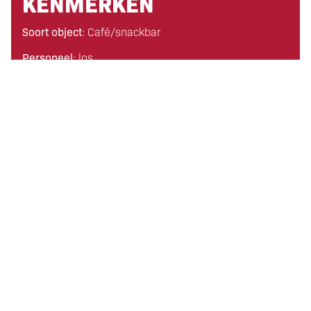
KENMERKEN
Soort object
: Café/snackbar
Personeel
: los
Ligging
: centrum dorp
Vloeroppervlakte
: -
Zitplaatsen gelijkvloers
: 80
Zitplaatsen verdieping
: 80
Zitplaatsen terras
: 50
Woonruimte
: ruime woning met 4 slaapkamers
Parkeermogelijkheden
: -
Overeenkomst(en) brouwerij
: nee
Overeenkomst(en) speelautomaten
: nee