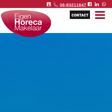
06-83211647
CONTACT