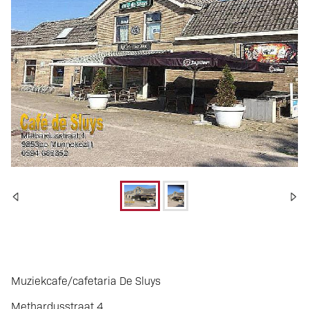
Munnekezijl
Muziekcafe/cafetaria De Sluys
VERKOCHT
Methardusstraat 4