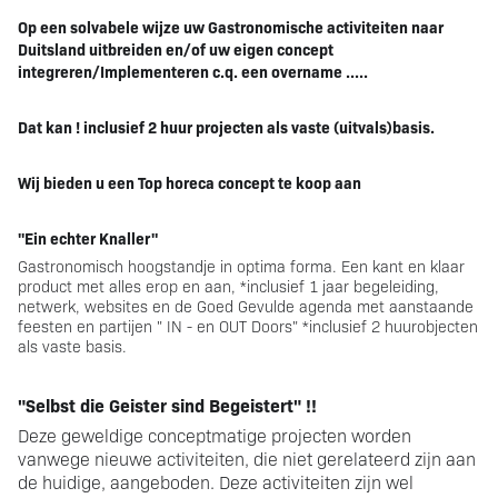
gastronomisch &
Op een solvabele wijze uw Gastronomische activiteiten naar
Duitsland uitbreiden en/of
uw eigen concept
integreren/Implementeren c.q. een overname .....
evenementen concept
Dat kan ! inclusief 2 huur projecten als vaste (uitvals)basis.
ter overname net over
Wij bieden u een Top horeca concept te koop aan
de grens in Duitsland
"Ein echter Knaller"
Gastronomisch hoogstandje in optima forma. Een kant en klaar
product met alles erop en aan, *inclusief 1 jaar begeleiding,
netwerk, websites en de Goed Gevulde agenda met aanstaande
feesten en partijen " IN - en OUT Doors" *inclusief 2 huurobjecten
als vaste basis.
"Selbst die Geister sind Begeistert" !!
Deze geweldige conceptmatige projecten worden
vanwege nieuwe activiteiten, die niet gerelateerd zijn aan
de huidige, aangeboden. Deze activiteiten zijn wel