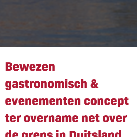
Bewezen
gastronomisch &
evenementen concept
ter overname net over
de grens in Duitsland