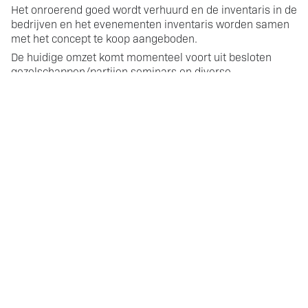
Het onroerend goed wordt verhuurd en de inventaris in de
bedrijven en het evenementen inventaris worden samen
met het concept te koop aangeboden.
De huidige omzet komt momenteel voort uit besloten
gezelschappen/partijen seminars en diverse
evenementen.
Vraagprijs
De eigenaar heeft een prijs in gedachten maar wil u graag
persoonlijk eerst bekend maken met alle ins en outs om
hierna bij gebleken interesse tot een overname te komen,
samen een definitieve koopprijs te bepalen.
Graag nodigen wij u uit voor een bezichtiging op locatie.
Zonder voldoende eigen middelen/mogelijkheden gelieve
niet te reageren.
Er is pas sprake van een koop indien alle
overeenkomsten zijn getekend en aan alle voorwaarden