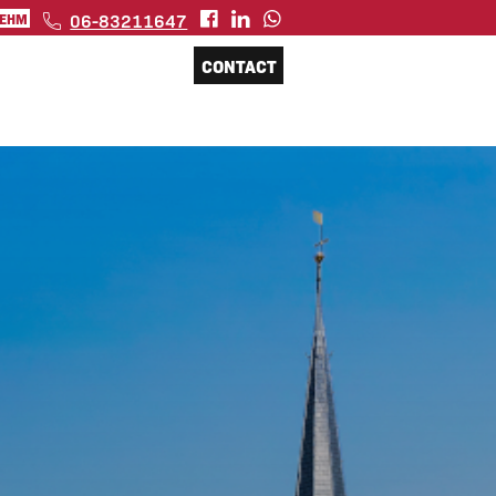
06-83211647
 EHM
CONTACT