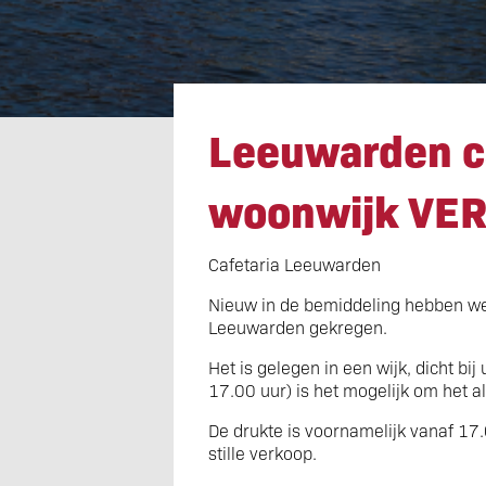
Leeuwarden c
Leeuwarden ca
woonwijk VE
Cafetaria Leeuwarden
Nieuw in de bemiddeling hebben we 
Leeuwarden gekregen.
Het is gelegen in een wijk, dicht bij
17.00 uur) is het mogelijk om het a
De drukte is voornamelijk vanaf 17.0
stille verkoop.