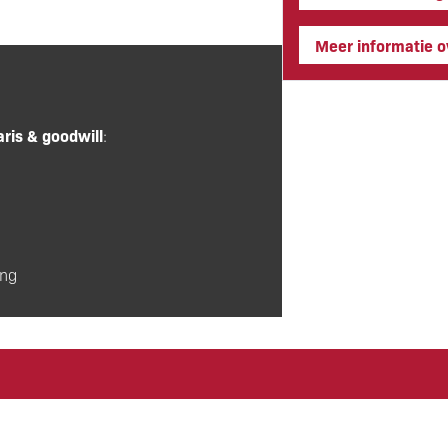
Meer informatie ov
aris & goodwill
:
ing
ar
Parkeermogelijkheden
: gratis