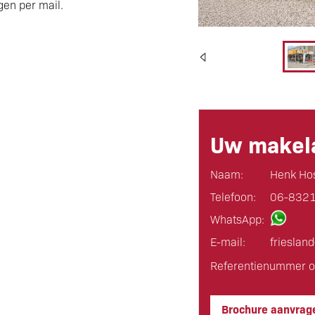
gen per mail.
Uw makela
Naam:
Henk Ho
Telefoon:
06-832
WhatsApp:
E-mail:
frieslan
Referentienummer o
Brochure aanvrag