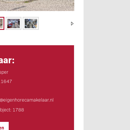
ar:
sper
11647
d@eigen­horeca­makelaar.nl
bject: 1788
en