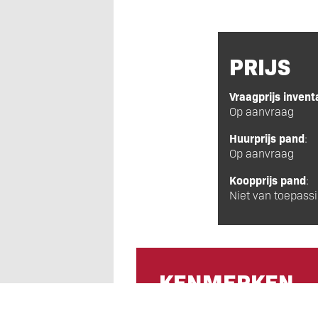
PRIJS
Vraagprijs invent
Op aanvraag
Huurprijs pand
:
Op aanvraag
Koopprijs pand
:
Niet van toepass
KENMERKEN
Soort object
: Cafetaria/snackb