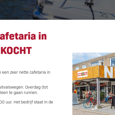
afetaria in woonwijk V
fetaria in
RKOCHT
een zeer nette cafetaria in
 uitvalswegen. Overdag (tot
lleen te gaan runnen.
0 uur. Het bedrijf staat in de