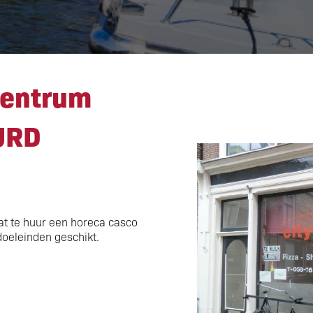
centrum casco VERHUUR
centrum
URD
at te huur een horeca casco
doeleinden geschikt.