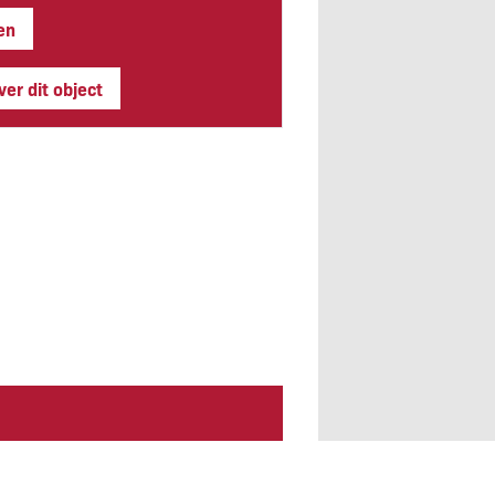
en
er dit object
ld parkeren