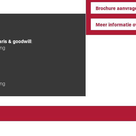
Brochure aanvrag
Meer informatie ov
aris & goodwill
:
ing
ing
te
Parkeermogelijkheden
: betaa