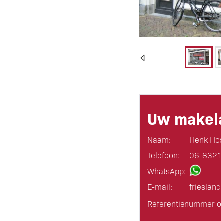
Uw makela
Naam:
Henk Ho
Telefoon:
06-832
WhatsApp:
E-mail:
frieslan
Referentienummer o