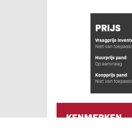
PRIJS
Vraagprijs invent
Niet van toepass
Huurprijs pand
:
Op aanvraag
Koopprijs pand
:
Niet van toepass
KENMERKEN
Soort object
: Casco horecaruim