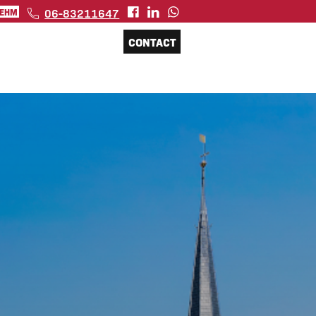
06-83211647
 EHM
CONTACT