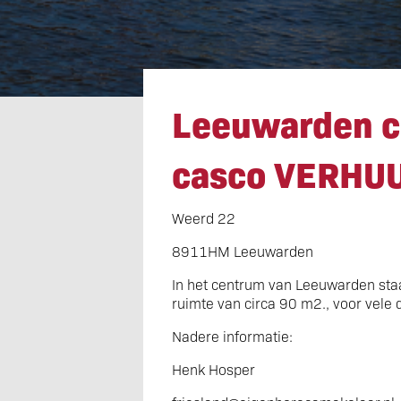
Leeuwarden 
Leeuwarden 
casco VERHU
Weerd 22
8911HM Leeuwarden
In het centrum van Leeuwarden sta
ruimte van circa 90 m2., voor vele 
Nadere informatie:
Henk Hosper