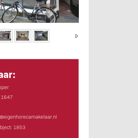
ar:
sper
11647
d@eigen­horeca­makelaar.nl
bject: 1853