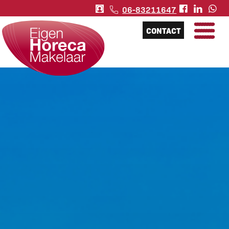
06-83211647
CONTACT