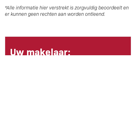
*Alle informatie hier verstrekt is zorgvuldig beoordeelt en
er kunnen geen rechten aan worden ontleend.
Uw makelaar:
Naam:
Gerard Kiphardt
Telefoon:
06-38448844
WhatsApp:
E-mail:
gerard@eigen­horeca­makelaar.nl
Referentienummer object: 1977
Brochure aanvragen