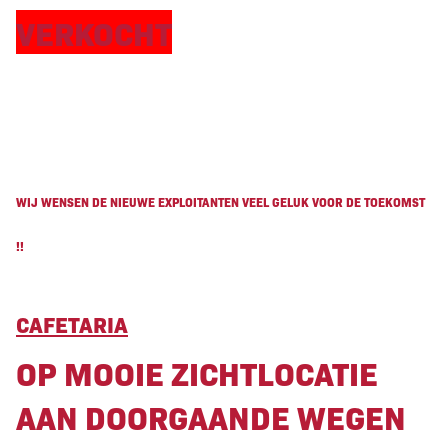
VERKOCHT - cafetaria
VERKOCHT
2019 ingericht en
geopend op
superlocatie in
WIJ WENSEN DE NIEUWE EXPLOITANTEN VEEL GELUK VOOR DE TOEKOMST
Hengelo
!!
CAFETARIA
OP MOOIE ZICHTLOCATIE
AAN DOORGAANDE WEGEN