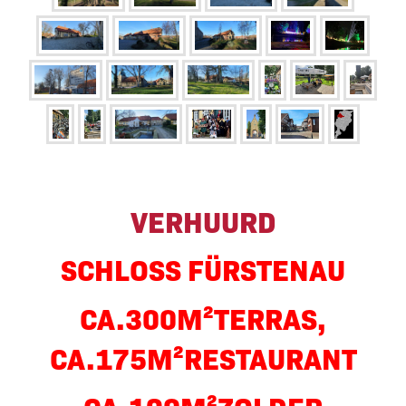
FÜRSTENAU Duitsland
VERHUURD
Kasteel Restaurant
SCHLOSS FÜRSTENAU
"Torhaus"
CA.300M²TERRAS,
CA.175M²RESTAURANT
CA.190M²ZOLDER