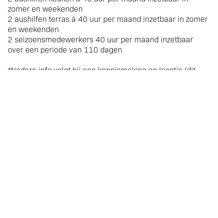
zomer en weekenden
2 aushilfen terras á 40 uur per maand inzetbaar in zomer
en weekenden
2 seizoensmedewerkers 40 uur per maand inzetbaar
over een periode van 110 dagen
*Nadere info volgt bij een kennismaking op locatie (dit
inzake de wet op privacy)
Huurprijs
: op dit moment € 720,00 *zonder
mehrwertsteuer (btw) belast. *incl nebenkosten
(verzorging van planten in de plantenbakken door de
gemeente) * inclusief de in 2020 geïnstalleerde NIEUWE
keukenapparatuur (die vanaf mei 2021 in gebruik is
genomen)
Let op ! De huidige huurprijs is niet geindexeerd en
opgesteld op basis van de huidige pachters.
Met de nieuwe pachters "die eerst door de ballotage
commissie moeten worden geaccepteerd" wordt een