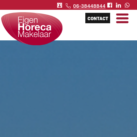
06-38448844
CONTACT