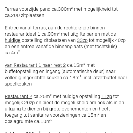
Terras
voorzijde pand ca.300m² met mogelijkheid tot
ca.200 zitplaatsen
Entree vanaf terras
, aan de rechterzijde
binnen
restaurantdeel 1
ca.90m² met uitgifte bar en met de
huidige
opstelling zitplaatsen van
33zp
tot mogelijk 40zp
en een entree vanaf de binnenplaats (met tochtsluis)
ca.4m²
van Restaurant 1 naar rest 2
ca.15m² met
buffetopstelling en ingang (automatische deur) naar
volledig ingerichtte keuken ca.16m² incl. afzetbuffet naar
spoelkeuken
Restaurant 2
ca.25m² met huidige opstelling
11zp
tot
mogelijk 20zp en biedt de mogelijkheid om ook als in en
uitgang te dienen bij grote evenementen en heeft
toegang tot sanitaire voorzieningen ca.15m² en
opslagruimte ca.10m²