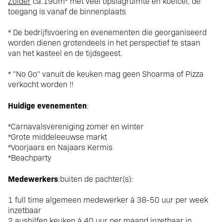
Zolder
ca.190m² met veel opslagruimte en koelcel, de
toegang is vanaf de binnenplaats
* De bedrijfsvoering en evenementen die georganiseerd
worden dienen grotendeels in het perspectief te staan
van het kasteel en de tijdsgeest.
* "No Go" vanuit de keuken mag geen Shoarma of Pizza
verkocht worden !!
Huidige evenementen
:
*Carnavalsvereniging zomer en winter
*Grote middeleeuwse markt
*Voorjaars en Najaars Kermis
*Beachparty
Medewerkers
:buiten de pachter(s):
1 full time algemeen medewerker á 38-50 uur per week
inzetbaar
2 aushilfen keuken á 40 uur per maand inzetbaar in