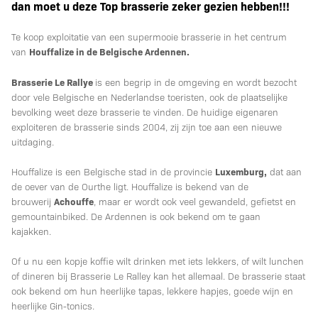
Te Koop Brasserie in
dan moet u deze Top brasserie zeker gezien hebben!!!
de Belgische
Te koop exploitatie van een supermooie brasserie in het centrum
Houffalize in de Belgische Ardennen.
van
Ardennen
Brasserie Le Rallye
is een begrip in de omgeving en wordt bezocht
door vele Belgische en Nederlandse toeristen, ook de plaatselijke
bevolking weet deze brasserie te vinden. De huidige eigenaren
exploiteren de brasserie sinds 2004, zij zijn toe aan een nieuwe
uitdaging.
Luxemburg,
Houffalize is een Belgische stad in de provincie
dat aan
de oever van de Ourthe ligt. Houffalize is bekend van de
Achouffe
brouwerij
, maar er wordt ook veel gewandeld, gefietst en
gemountainbiked. De Ardennen is ook bekend om te gaan
kajakken.
Of u nu een kopje koffie wilt drinken met iets lekkers, of wilt lunchen
of dineren bij Brasserie Le Ralley kan het allemaal. De brasserie staat
ook bekend om hun heerlijke tapas, lekkere hapjes, goede wijn en
heerlijke Gin-tonics.