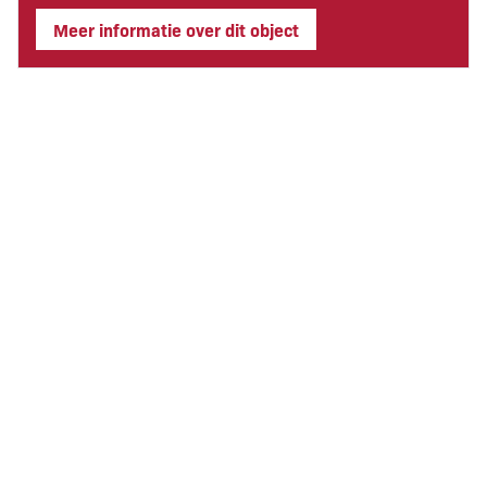
Meer informatie over dit object
PRIJS
Vraagprijs inventaris & goodwill
:
69.500,00
Huurprijs pand
:
3.500,00 per maand
Koopprijs pand
:
Niet van toepassing
KENMERKEN