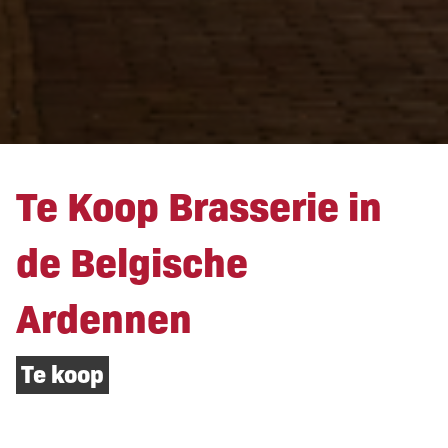
Te Koop Brasserie in
de Belgische
Ardennen
Te koop