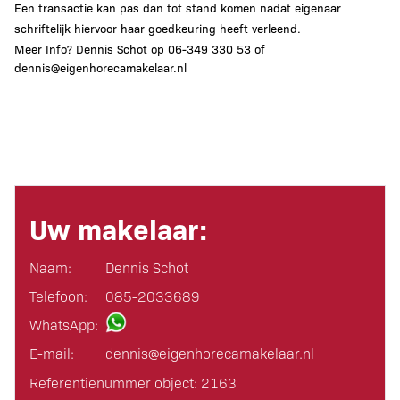
Een transactie kan pas dan tot stand komen nadat eigenaar
schriftelijk hiervoor haar goedkeuring heeft verleend.
Meer Info? Dennis Schot op 06-349 330 53 of
dennis@eigenhorecamakelaar.nl
Uw makelaar:
Naam:
Dennis Schot
Telefoon:
085-2033689
WhatsApp:
E-mail:
dennis@eigen­horeca­makelaar.nl
Referentienummer object: 2163