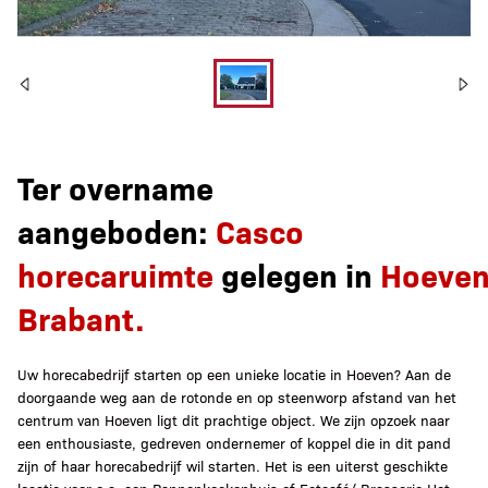
Te Huur casco pand
Ter overname
aangeboden:
Casco
landelijk gelegen in
horecaruimte
gelegen
in
Hoeve
Hoeven N-B
Brabant.
Uw horecabedrijf starten op een unieke locatie in Hoeven? Aan de
doorgaande weg aan de rotonde en op steenworp afstand van het
centrum van Hoeven ligt dit prachtige object. We zijn opzoek naar
een enthousiaste, gedreven ondernemer of koppel die in dit pand
zijn of haar horecabedrijf wil starten. Het is een uiterst geschikte