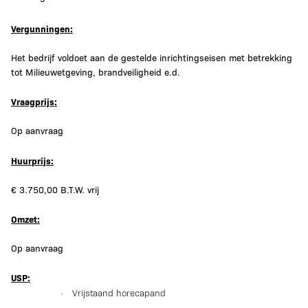
Vergunningen:
Het bedrijf voldoet aan de gestelde inrichtingseisen met betrekking
tot Milieuwetgeving, brandveiligheid e.d.
Vraagprijs:
Op aanvraag
Huurprijs:
€ 3.750,00 B.T.W. vrij
Omzet:
Op aanvraag
USP:
·
Vrijstaand horecapand