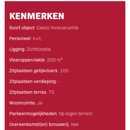
KENMERKEN
Soort object
: Casco horecaruimte
Personeel
: n.v.t.
Ligging
: Zichtlocatie
Vloeroppervlakte
: 200 m²
Zitplaatsen gelijkvloers
: 100
Zitplaatsen verdieping
: -
Zitplaatsen terras
: 70
Woonruimte
: Ja
Parkeermogelijkheden
: Op eigen terrein
Overeenkomst(en) brouwerij
: nee