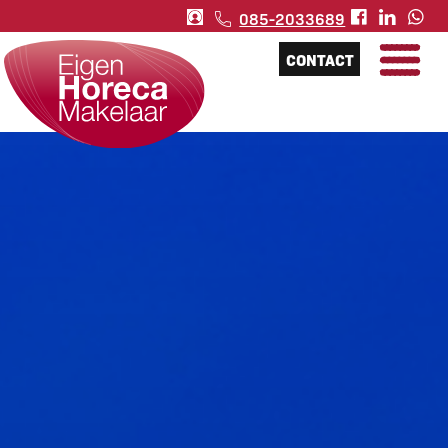
085-2033689
CONTACT