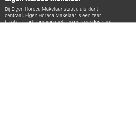
Bij Eigen Horeca Makelaar staat u als klant
centraal. Eigen Horeca Makelaar is een zeer
flexibele onderneming met een enorme drive om
u te helpen. Uw horecazaak verkopen of een
horecazaak kopen? Voor professionaliteit en
persoonlijke aandacht van onze
horecamakelaars bent u bij ons aan het goede
adres!
Hoofdkantoor
Eigen Horeca Makelaar
Oranjeplaat 8, 4341 PV Arnemuiden
Bel gratis:
0900 6100100
E-mail:
info@eigenhorecamakelaar.nl
KvK-nummer: 34386622
Volg ons!