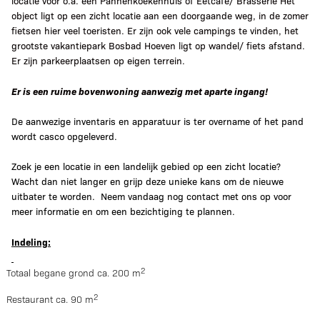
locatie voor o.a. een Pannenkoekenhuis of Eetcafé/ Brasserie Het
object ligt op een zicht locatie aan een doorgaande weg, in de zomer
fietsen hier veel toeristen. Er zijn ook vele campings te vinden, het
grootste vakantiepark Bosbad Hoeven ligt op wandel/ fiets afstand.
Er zijn parkeerplaatsen op eigen terrein.
Er is een ruime bovenwoning aanwezig met aparte ingang!
De aanwezige inventaris en apparatuur is ter overname of het pand
wordt casco opgeleverd.
Zoek je een locatie in een landelijk gebied op een zicht locatie?
Wacht dan niet langer en grijp deze unieke kans om de nieuwe
uitbater te worden.
Neem vandaag nog contact met ons op voor
meer informatie en om een bezichtiging te plannen.
Indeling:
2
Totaal begane grond ca. 200 m
2
Restaurant ca. 90 m