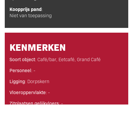
Koopprijs pand
:
Niet van toepassing
KENMERKEN
Soort object
: Café/bar, Eetcafé, Grand Café
Personeel
: -
Ligging
: Dorpskern
Vloeroppervlakte
: -
Zitplaatsen gelijkvloers
: -
Zitplaatsen verdieping
: -
Zitplaatsen terras
: -