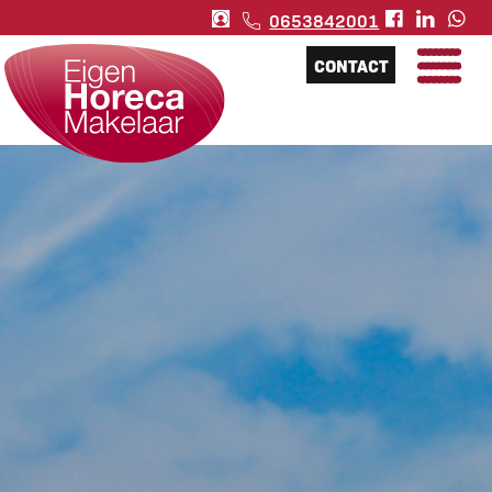
0653842001
CONTACT