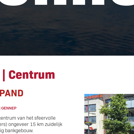
 | Centrum
 | Centrum
 PAND
| GENNEP
 centrum van het sfeervolle
ers)
ongeveer 15 km zuidelijk
lig bankgebouw.