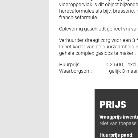
vloeroppervlak is dit object bijzond
horecaformules als bijv. brasserie, r
franchiseformule
Oplevering geschiedt geheel vrij va
Verhuurder draagt zorg voor een 3 
In het kader van de duurzaamheid i
gehele complex gasloos te maken.
Huurprijs: € 2.500,- excl. 
Waarborgsom: gelijk 3 maan
PRIJS
Vraagprijs invent
Niet van toepass
Huurprijs pand
: