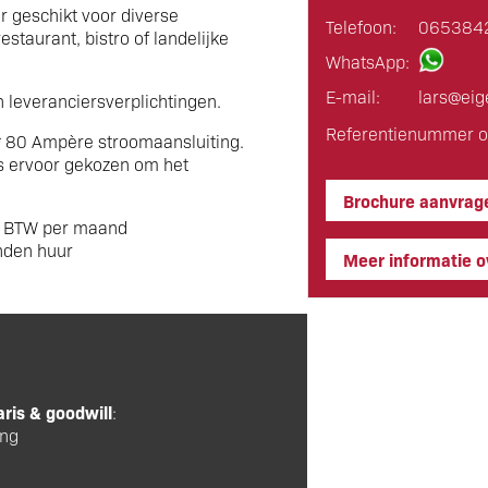
er geschikt voor diverse
Telefoon:
065384
estaurant, bistro of landelijke
WhatsApp:
E-mail:
lars@eig
n leveranciersverplichtingen.
Referentienummer o
* 80 Ampère stroomaansluiting.
s ervoor gekozen om het
Brochure aanvrag
BTW per maand
den huur
Meer informatie ov
aris & goodwill
:
ing