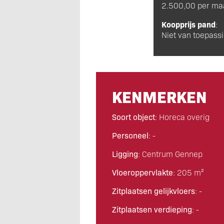
2.500,00 per m
Koopprijs pand
:
Niet van toepass
KENMERKEN
Soort object
: Horeca overig
Personeel
: -
Ligging
: Centrum Gennep
Vloeroppervlakte
: 205 m²
Zitplaatsen gelijkvloers
: -
Zitplaatsen verdieping
: -