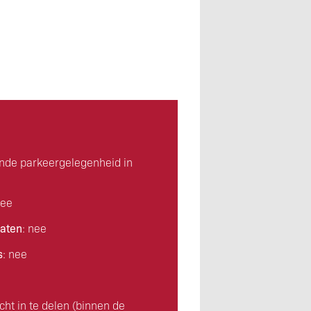
ende parkeergelegenheid in
nee
aten
: nee
s
: nee
icht in te delen (binnen de