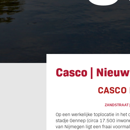
Casco | Nieuw
Casco | Nieuw
CASCO
ZANDSTRAAT 
Op een werkelijke toplocatie in het
stadje Gennep (circa 17.500 inwon
van Nijmegen ligt een fraai voorma