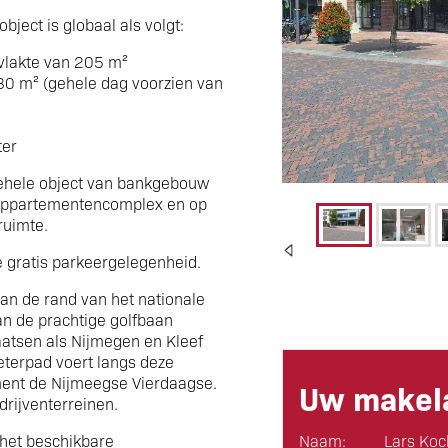
bject is globaal als volgt:
vlakte van 205 m²
 80 m² (gehele dag voorzien van
ter
ehele object van bankgebouw
appartementencomplex en op
ruimte.
e gratis parkeergelegenheid.
an de rand van het nationale
an de prachtige golfbaan
laatsen als Nijmegen en Kleef
eterpad voert langs deze
ement de Nijmeegse Vierdaagse.
Uw makela
rijventerreinen.
 het beschikbare
Naam:
Lars Koc