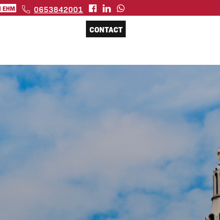
0653842001
N EHM
CONTACT