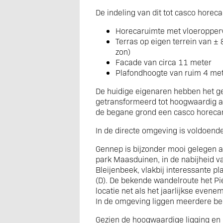
De indeling van dit tot casco horecao
Horecaruimte met vloeropper
Terras op eigen terrein van ±
zon)
Facade van circa 11 meter
Plafondhoogte van ruim 4 me
De huidige eigenaren hebben het g
getransformeerd tot hoogwaardig 
de begane grond een casco horeca
In de directe omgeving is voldoend
Gennep is bijzonder mooi gelegen a
park Maasduinen, in de nabijheid v
Bleijenbeek, vlakbij interessante p
(D). De bekende wandelroute het Pi
locatie net als het jaarlijkse even
In de omgeving liggen meerdere bed
Gezien de hoogwaardige ligging en