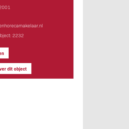
2001
en­horeca­makelaar.nl
bject: 2232
en
er dit object