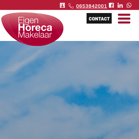
0653842001
CONTACT