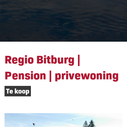
Regio Bitburg |
Pension | privewoning
Te koop