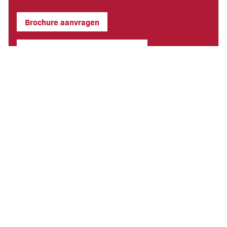
Brochure aanvragen
Meer informatie over dit object
PRIJS
Vraagprijs inventaris & goodwill
:
Niet van toepassing
Huurprijs pand
:
Niet van toepassing
Koopprijs pand
:
Op aanvraag