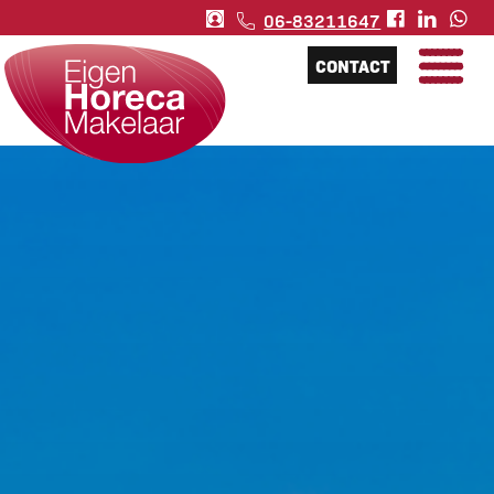
06-83211647
CONTACT