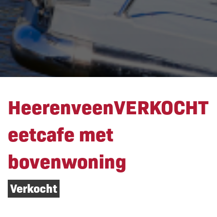
HeerenveenVERKOCHT
eetcafe met
bovenwoning
Verkocht