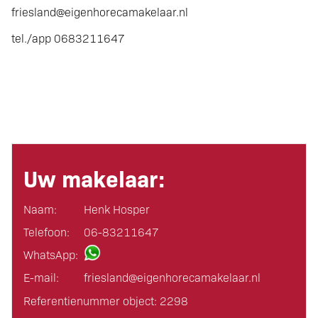
friesland@eigenhorecamakelaar.nl
tel./app 0683211647
Uw makelaar:
Naam:
Henk Hosper
Telefoon:
06-83211647
WhatsApp:
E-mail:
friesland@eigen­horeca­makelaar.nl
Referentienummer object: 2298