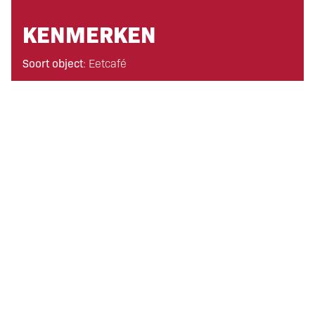
KENMERKEN
Soort object
: Eetcafé
Personeel
: oproepkrachten
Ligging
: centrum
Vloeroppervlakte
: 150 m²
Zitplaatsen gelijkvloers
: 50
Zitplaatsen verdieping
: -
Zitplaatsen terras
: 50
Woonruimte
: grote boven woning
Parkeermogelijkheden
: -
Overeenkomst(en) brouwerij
: nee