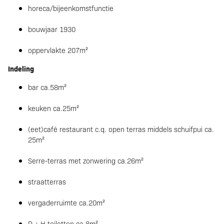
horeca/bijeenkomstfunctie
bouwjaar 1930
oppervlakte 207m²
Indeling
bar ca.58m²
keuken ca.25m²
(eet)café restaurant c.q. open terras middels schuifpui ca.
25m²
Serre-terras met zonwering ca.26m²
straatterras
vergaderruimte ca.20m²
D + H toiletten ca.8m²