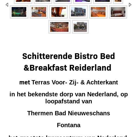
Bistro Bed & Breakfast
Schitterende Bistro Bed
&Breakfast Reiderland
Reiderland
met
Terras Voor- Zij- & Achterkant
in het bekendste dorp van Nederland,
op
loopafstand van
Thermen Bad Nieuweschans
Fontana