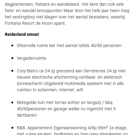
dagjesmensen, fietsers en wandelaars. Het kent dan ook vele
fiets- en wandel knooppunten Maar door het hele jaar heen mag
het vestingdorp niet klagen over het aantal bezoekers, waarbij
Fontana Resort de kroon spant.
Reiderland omvat
Sfeervolle ruime bar met aantal tafels 40/60 personen
Vergaderruimte
Cozy Bistro ca 24 zp grenzend aan Serreterras 24 zp met
nieuwe electrische afscherming vertikaal en elektrisch
zonnescherm Uitgebreid multimedia systeem met in alle
ruimten tv schermen, internet, wifi
Betegelde tuin met terras achter en langszij / bbq
40/60personen en garage welke nu ingericht met 5
dartbanen
B&B, Appartement Eigenaarswoning 4/6p 85m² 1e etage,
met ruime keuken, badkamer en trap naar slaapkamer op