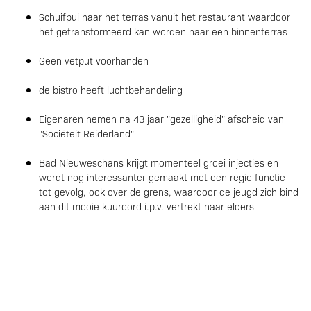
Schuifpui naar het terras vanuit het restaurant waardoor
het getransformeerd kan worden naar een binnenterras
Geen vetput voorhanden
de bistro heeft luchtbehandeling
Eigenaren nemen na 43 jaar "gezelligheid" afscheid van
"Sociëteit Reiderland"
Bad Nieuweschans krijgt momenteel groei injecties en
wordt nog interessanter gemaakt met een regio functie
tot gevolg, ook over de grens, waardoor de jeugd zich bind
aan dit mooie kuuroord i.p.v. vertrekt naar elders
Bed&Breakfast Bistro Reiderland verwelkomt gasten van
Booking.com sinds 13 nov 2014
Ook voor meer informatie over de kamers
zie:
www.booking.com/reiderland