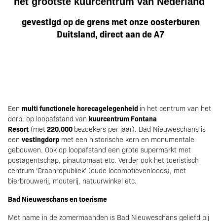
het grootste kuurcentrum van Nederland
gevestigd op de grens met onze oosterburen
Duitsland, direct aan de A7
multi functionele horecagelegenheid
Een
in het centrum van het
kuurcentrum Fontana
dorp, op loopafstand van
Resort
220.000
(met
bezoekers per jaar). Bad Nieuweschans is
vestingdorp
een
met een historische kern en monumentale
gebouwen. Ook op loopafstand een grote supermarkt met
postagentschap, pinautomaat etc. Verder ook het toeristisch
centrum ‘Graanrepubliek’ (oude locomotievenloods), met
bierbrouwerij, mouterij, natuurwinkel etc.
Bad Nieuweschans en toerisme
Met name in de zomermaanden is Bad Nieuweschans geliefd bij