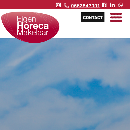
0653842001
CONTACT