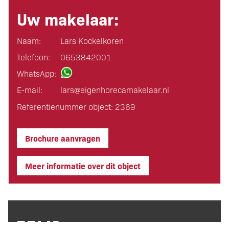
Uw makelaar:
Naam:
Lars Kockelkoren
Telefoon:
0653842001
WhatsApp:
E-mail:
lars@eigen­horeca­makelaar.nl
Referentienummer object: 2369
Brochure aanvragen
Meer informatie over dit object
PRIJS