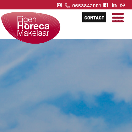
0653842001
CONTACT