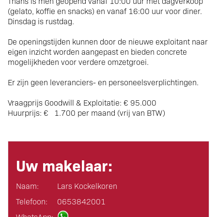
Thans is men geopend vanaf 10:00 uur met dagverkoop
(gelato, koffie en snacks) en vanaf 16:00 uur voor diner.
Dinsdag is rustdag.
De openingstijden kunnen door de nieuwe exploitant naar
eigen inzicht worden aangepast en bieden concrete
mogelijkheden voor verdere omzetgroei.
Er zijn geen leveranciers- en personeelsverplichtingen.
Vraagprijs Goodwill & Exploitatie:
€ 95.000
Huurprijs:
€ 1.700 per maand (vrij van BTW)
Uw makelaar:
Naam:
Lars Kockelkoren
Telefoon:
0653842001
WhatsApp: