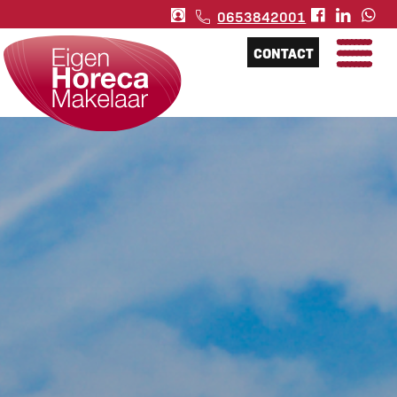
0653842001
CONTACT