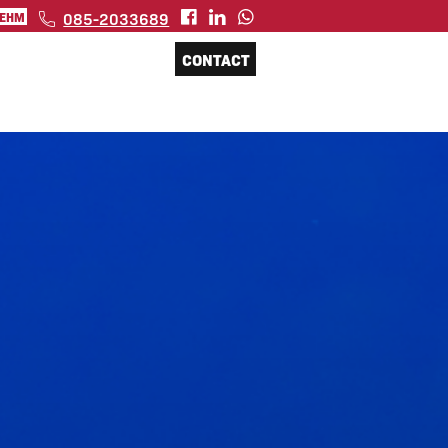
085-2033689
 EHM
CONTACT