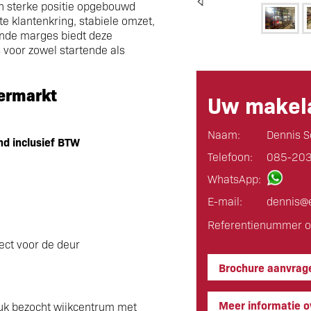
n sterke positie opgebouwd
te klantenkring, stabiele omzet,
nde marges biedt deze
voor zowel startende als
ermarkt
Uw makela
Naam:
Dennis S
d inclusief BTW
Telefoon:
085-20
WhatsApp:
E-mail:
dennis@e
Referentienummer o
ect voor de deur
Brochure aanvrag
Meer informatie ov
ruk bezocht wijkcentrum met