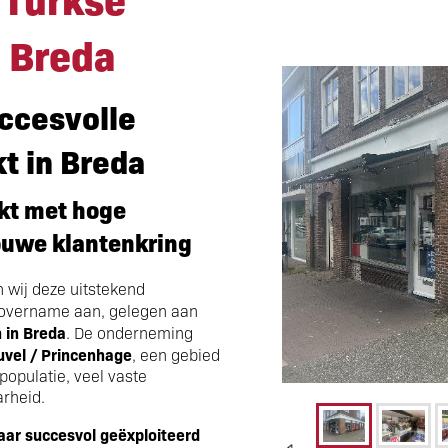
 Breda
ccesvolle
t in Breda
kt met hoge
ouwe klantenkring
wij deze uitstekend
 overname aan, gelegen aan
 in Breda
. De onderneming
vel / Princenhage
, een gebied
opulatie, veel vaste
rheid.
aar succesvol geëxploiteerd