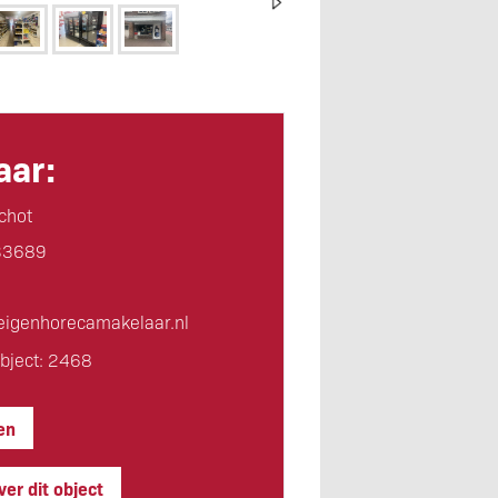
ar:
chot
33689
igen­horeca­makelaar.nl
bject: 2468
en
er dit object