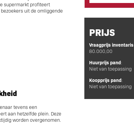
e supermarkt profiteert
 bezoekers uit de omliggende
PRIJS
Vraagprijs inventaris
80.000,00
Huurprijs pand
:
Niet van toepassing
Koopprijs pand
:
Niet van toepassing
kheid
genaar tevens een
ert aan hetzelfde plein. Deze
ktijdig worden overgenomen.