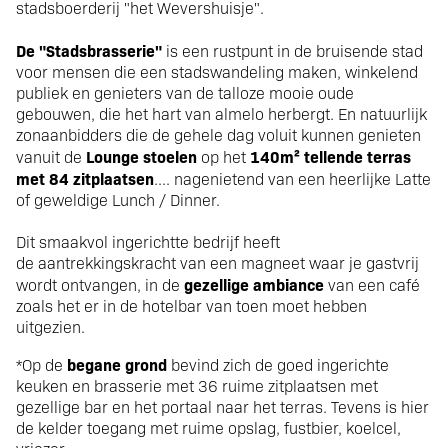
stadsboerderij "het Wevershuisje".
De "Stadsbrasserie"
is een rustpunt in de bruisende stad
voor mensen die een stadswandeling maken, winkelend
publiek en genieters van de talloze mooie oude
gebouwen, die het hart van almelo herbergt. En natuurlijk
zonaanbidders die de gehele dag voluit kunnen genieten
Lounge stoelen
140m² tellende terras
vanuit de
op het
met 84 zitplaatsen
.... nagenietend van een heerlijke Latte
of geweldige Lunch / Dinner.
Dit smaakvol ingerichtte bedrijf heeft
de aantrekkingskracht van een magneet waar je gastvrij
gezellige ambiance
wordt ontvangen, in de
van een café
zoals het er in de hotelbar van toen moet hebben
uitgezien.
begane grond
*Op de
bevind zich de goed ingerichte
keuken en brasserie met 36 ruime zitplaatsen met
gezellige bar en het portaal naar het terras. Tevens is hier
de kelder toegang met ruime opslag, fustbier, koelcel,