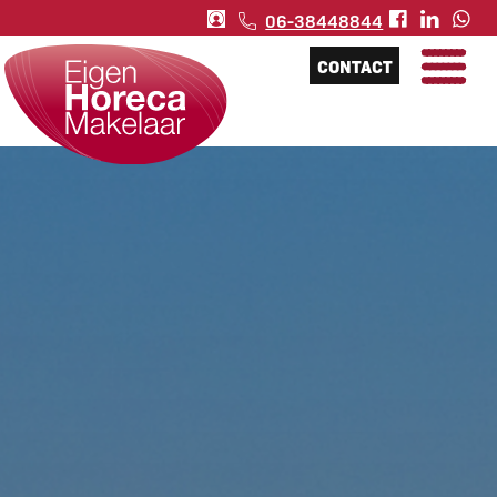
06-38448844
CONTACT