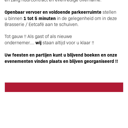
Openbaar vervoer en voldoende parkeerruimte
stellen
1 tot 5 minuten
u binnen
in de gelegenheid om in deze
Brasserie / Eetcafé aan te schuiven.
Tot gauw !! Als gast of als nieuwe
wij
ondernemer....
staan altijd voor u klaar !!
Uw feesten en partijen kunt u blijvend boeken en onze
evenementen vinden plaats en blijven georganiseerd !!
Uw makelaar:
Naam:
Gerard Kiphardt
Telefoon:
06-38448844
WhatsApp: