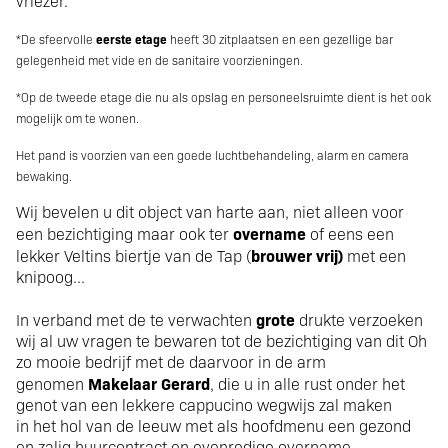
vriezer.
*De sfeervolle
eerste etage
heeft 30 zitplaatsen en een gezellige bar
gelegenheid met vide en de sanitaire voorzieningen.
*Op de tweede etage die nu als opslag en personeelsruimte dient is het ook
mogelijk om te wonen.
Het pand is voorzien van een goede luchtbehandeling, alarm en camera
bewaking.
Wij bevelen u dit object van harte aan, niet alleen voor
overname
een bezichtiging maar ook ter
of eens een
brouwer vrij)
lekker Veltins biertje van de Tap (
met een
knipoog...
grote
In verband met de te verwachten
drukte verzoeken
wij al uw vragen te bewaren tot de bezichtiging van dit Oh
zo mooie bedrijf met de daarvoor in de arm
Makelaar Gerard
genomen
, die u in alle rust onder het
genot van een lekkere cappucino wegwijs zal maken
in het hol van de leeuw met als hoofdmenu een gezond
en zalig huurcontract en evenredige overname.