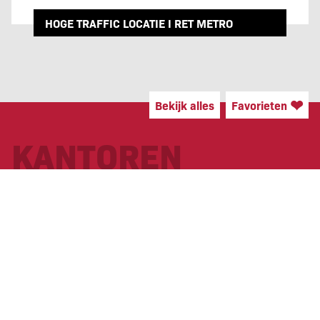
HOGE TRAFFIC LOCATIE I RET METRO
❤
Bekijk alles
Favorieten
KANTOREN
ZUID-HOLLAND WEST
(MIDDEN)
ZEELAND / WEST
BRABANT
GEL­DER­
FRIES­LAND
LAND