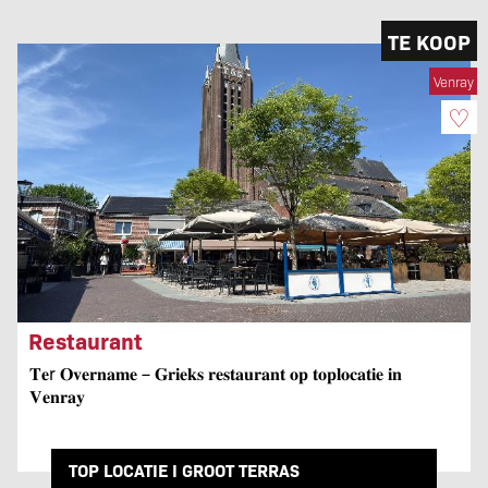
TE KOOP
Venray
♡
Restaurant
𝐓𝐞r 𝐎𝐯𝐞𝐫𝐧𝐚𝐦𝐞 – 𝐆𝐫𝐢𝐞𝐤𝐬 𝐫𝐞𝐬𝐭𝐚𝐮𝐫𝐚𝐧𝐭 𝐨𝐩 𝐭𝐨𝐩𝐥𝐨𝐜𝐚𝐭𝐢𝐞 𝐢𝐧
𝐕𝐞𝐧𝐫𝐚𝐲
TOP LOCATIE I GROOT TERRAS