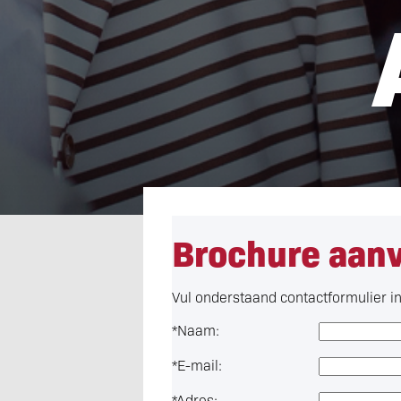
Brochure aan
Vul onderstaand contactformulier in 
*
Naam:
*
E-mail:
*
Adres: