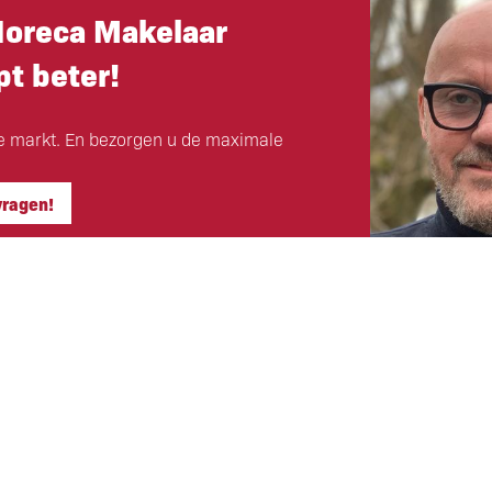
Horeca Makelaar
t beter!
e markt. En bezorgen u de maximale
vragen!
Hoofdkantoor
ls klant
Eigen Horeca Makelaar