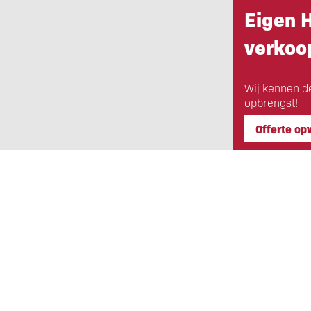
Eigen 
verkoop
Wij kennen d
opbrengst!
Offerte op
Eigen Horeca Makelaar
Bij Eigen Horeca Makelaar staat u a