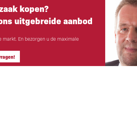
zaak kopen?
 ons uitgebreide aanbod
e markt. En bezorgen u de maximale
vragen!
Hoofdkantoor
ls klant
Eigen Horeca Makelaar