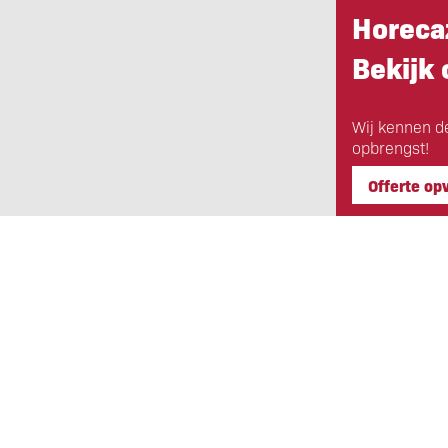
Horeca
Bekijk
Wij kennen d
opbrengst!
Offerte op
Eigen Horeca Makelaar
Bij Eigen Horeca Makelaar staat u a