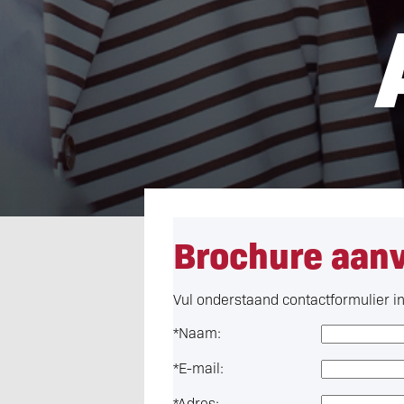
Brochure aan
Vul onderstaand contactformulier in 
*
Naam:
*
E-mail:
*
Adres: