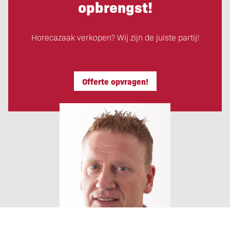
opbrengst!
Horecazaak verkopen? Wij zijn de juiste partij!
Offerte opvragen!