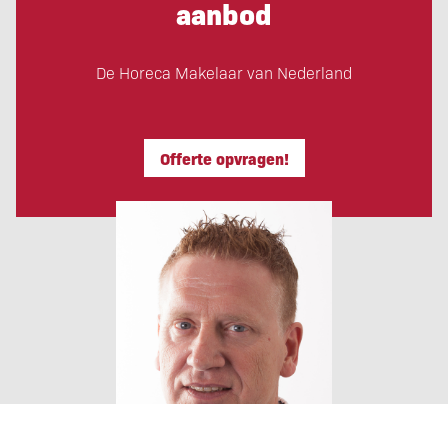
aanbod
De Horeca Makelaar van Nederland
Offerte opvragen!