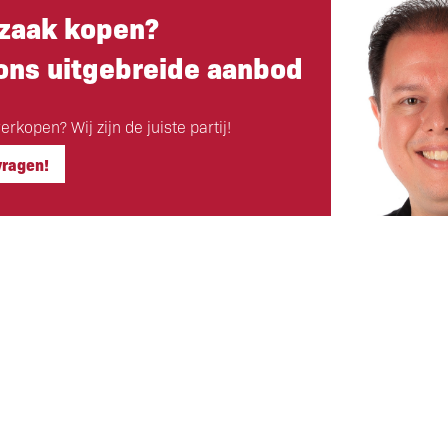
zaak kopen?
 ons uitgebreide aanbod
rkopen? Wij zijn de juiste partij!
vragen!
Hoofdkantoor
ls klant
Eigen Horeca Makelaar