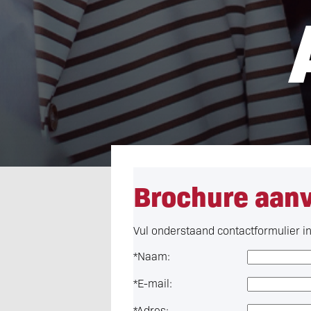
Brochure aan
Vul onderstaand contactformulier in 
*
Naam:
*
E-mail:
*
Adres: