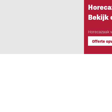
Horeca
Bekijk
Horecazaak ve
Offerte op
Eigen Horeca Makelaar
Bij Eigen Horeca Makelaar staat u a