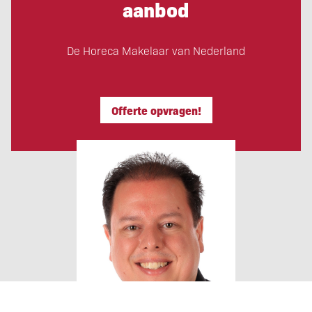
aanbod
De Horeca Makelaar van Nederland
Offerte opvragen!