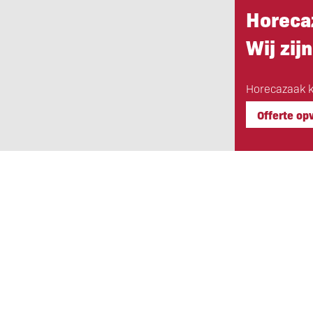
Horeca
Wij zijn
Horecazaak k
Offerte op
Eigen Horeca Makelaar
Bij Eigen Horeca Makelaar staat u a