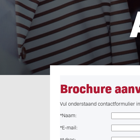
Brochure aan
Vul onderstaand contactformulier in 
*
Naam:
*
E-mail:
*
Adres: