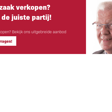
zaak verkopen?
 de juiste partij!
open? Bekijk ons uitgebreide aanbod
vragen!
Hoofdkantoor
ls klant
Eigen Horeca Makelaar