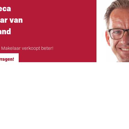
eca
ar van
and
 Makelaar verkoopt beter!
vragen!
Hoofdkantoor
ls klant
Eigen Horeca Makelaar