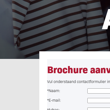
Brochure aan
Vul onderstaand contactformulier in 
*
Naam:
*
E-mail:
*
Adres: