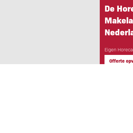
De Hor
Makela
Nederl
Eigen Horeca
Offerte op
Eigen Horeca Makelaar
Bij Eigen Horeca Makelaar staat u a