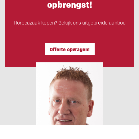
opbrengst!
Horecazaak kopen? Bekijk ons uitgebreide aanbod
Offerte opvragen!