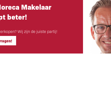
Horeca Makelaar
t beter!
rkopen? Wij zijn de juiste partij!
vragen!
Hoofdkantoor
ls klant
Eigen Horeca Makelaar