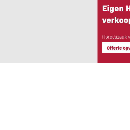
Eigen 
verkoop
Horecazaak ve
Offerte op
Eigen Horeca Makelaar
Bij Eigen Horeca Makelaar staat u a