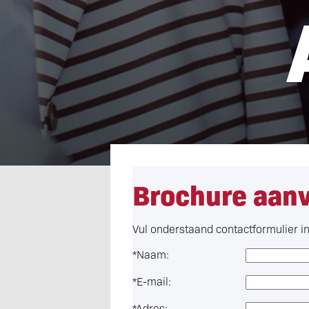
Brochure aan
Vul onderstaand contactformulier in 
*
Naam:
*
E-mail:
*
Adres: