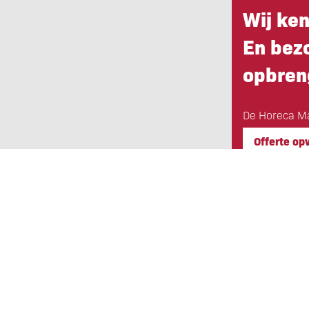
Wij ke
En bez
opbren
De Horeca Ma
Offerte op
Eigen Horeca Makelaar
Bij Eigen Horeca Makelaar staat u a