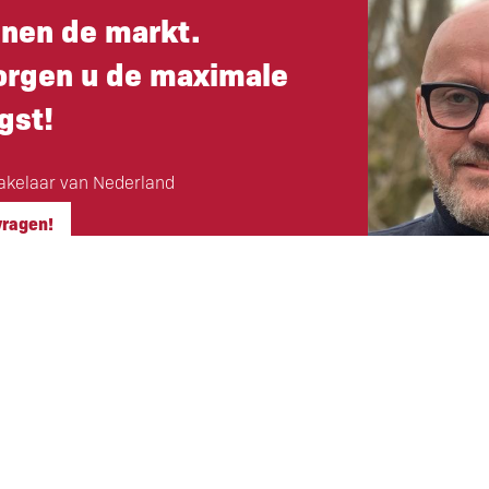
nnen de markt.
orgen u de maximale
gst!
kelaar van Nederland
vragen!
Hoofdkantoor
ls klant
Eigen Horeca Makelaar