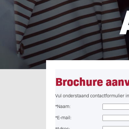
Brochure aan
Vul onderstaand contactformulier in 
*
Naam:
*
E-mail:
*
Adres: