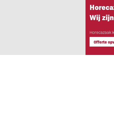
Horeca
Wij zijn
Horecazaak k
Offerte op
Eigen Horeca Makelaar
Bij Eigen Horeca Makelaar staat u a