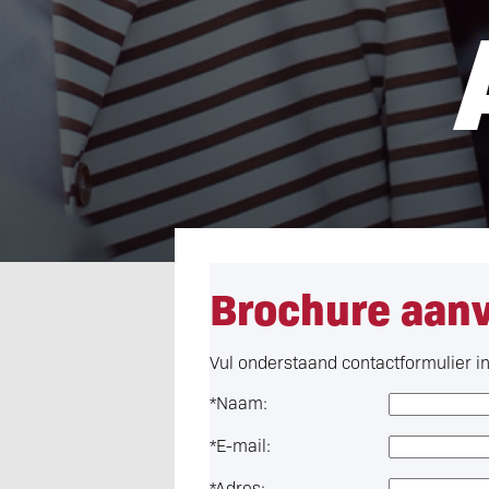
Brochure aan
Vul onderstaand contactformulier in 
*
Naam:
*
E-mail:
*
Adres: