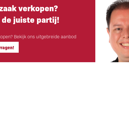
zaak verkopen?
 de juiste partij!
open? Bekijk ons uitgebreide aanbod
vragen!
Hoofdkantoor
ls klant
Eigen Horeca Makelaar