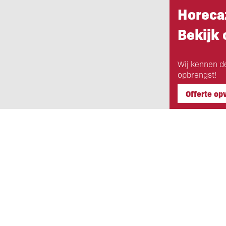
Horeca
Bekijk
Wij kennen d
opbrengst!
Offerte op
Eigen Horeca Makelaar
Bij Eigen Horeca Makelaar staat u a