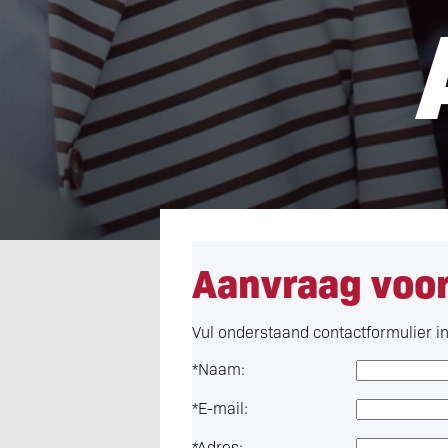
Aanvraag voor
Vul onderstaand contactformulier i
*
Naam:
*
E-mail:
*
Adres: