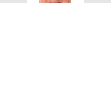
Eigen Horeca Makelaar
Bij Eigen Horeca Makelaar staat u als klant
centraal. Eigen Horeca Makelaar is een zeer
flexibele onderneming met een enorme drive om
u te helpen. Uw horecazaak verkopen of een
horecazaak kopen? Voor professionaliteit en
persoonlijke aandacht van onze
horecamakelaars bent u bij ons aan het goede
adres!