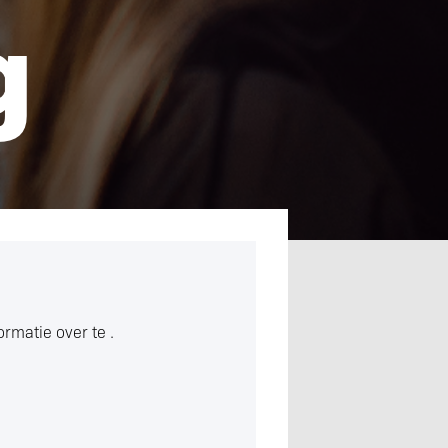
g
formatie over
te .