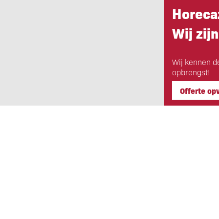
Horeca
Wij zijn
Wij kennen d
opbrengst!
Offerte op
Eigen Horeca Makelaar
Bij Eigen Horeca Makelaar staat u a