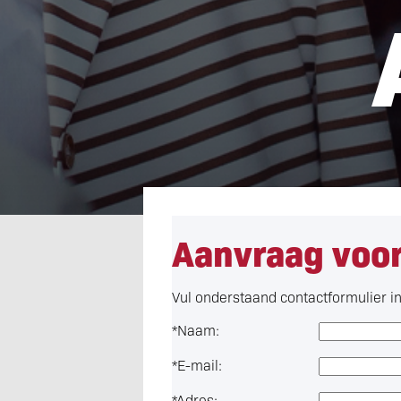
Aanvraag voor
Vul onderstaand contactformulier i
*
Naam:
*
E-mail:
*
Adres: