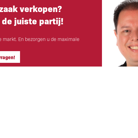
zaak verkopen?
 de juiste partij!
e markt. En bezorgen u de maximale
vragen!
Hoofdkantoor
ls klant
Eigen Horeca Makelaar