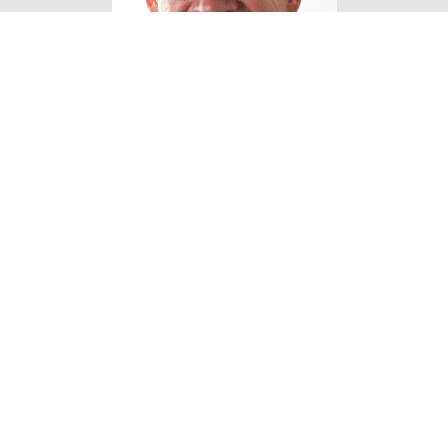
Eigen Horeca Makelaar
Bij Eigen Horeca Makelaar staat u als klant
centraal. Eigen Horeca Makelaar is een zeer
flexibele onderneming met een enorme drive om
u te helpen. Uw horecazaak verkopen of een
horecazaak kopen? Voor professionaliteit en
persoonlijke aandacht van onze
horecamakelaars bent u bij ons aan het goede
adres!