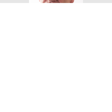
Eigen Horeca Makelaar
Bij Eigen Horeca Makelaar staat u als klant
centraal. Eigen Horeca Makelaar is een zeer
flexibele onderneming met een enorme drive om
u te helpen. Uw horecazaak verkopen of een
horecazaak kopen? Voor professionaliteit en
persoonlijke aandacht van onze
horecamakelaars bent u bij ons aan het goede
adres!