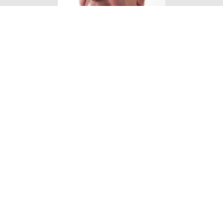
Eigen Horeca Makelaar
Bij Eigen Horeca Makelaar staat u als klant
centraal. Eigen Horeca Makelaar is een zeer
flexibele onderneming met een enorme drive om
u te helpen. Uw horecazaak verkopen of een
horecazaak kopen? Voor professionaliteit en
persoonlijke aandacht van onze
horecamakelaars bent u bij ons aan het goede
adres!